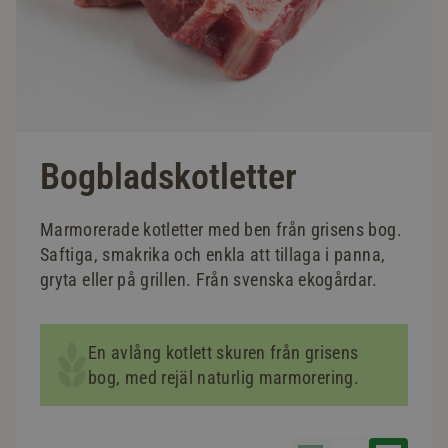
Bogbladskotletter
Marmorerade kotletter med ben från grisens bog.
Saftiga, smakrika och enkla att tillaga i panna,
gryta eller på grillen. Från svenska ekogårdar.
En avlång kotlett skuren från grisens
bog, med rejäl naturlig marmorering.