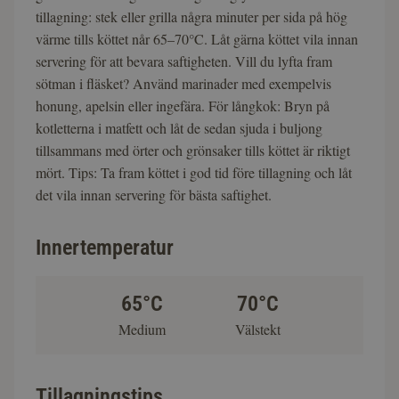
tillagning: stek eller grilla några minuter per sida på hög
värme tills köttet når 65–70°C. Låt gärna köttet vila innan
servering för att bevara saftigheten. Vill du lyfta fram
sötman i fläsket? Använd marinader med exempelvis
honung, apelsin eller ingefära. För långkok: Bryn på
kotletterna i matfett och låt de sedan sjuda i buljong
tillsammans med örter och grönsaker tills köttet är riktigt
mört. Tips: Ta fram köttet i god tid före tillagning och låt
det vila innan servering för bästa saftighet.
Innertemperatur
65°C
70°C
Medium
Välstekt
Tillagningstips