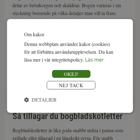
delar av bröstkorgen och skuldran. Bogen varieras i sin
styckning beroende på vilka detaljer man vill ta fram.
Om kakor
Denna webbplats använder kakor (cookies)
för att förbättra användarupplevelsen. Du kan
läsa mer i vår integritetspolicy.
Läs mer
OKEJ!
NEJ TACK
DETALJER
Så tillagar du bogbladskotletter
Bogbladskotletter är lika goda snabbt stekta i panna som
grillade eller tillagad i en långkokt gryta. För snabb