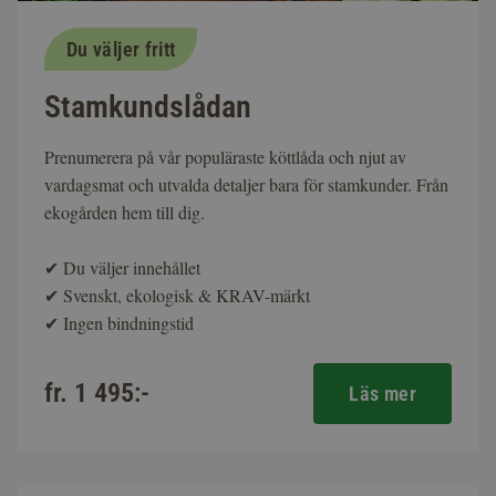
Du väljer fritt
Stamkundslådan
Prenumerera på vår populäraste köttlåda och njut av
vardagsmat och utvalda detaljer bara för stamkunder. Från
ekogården hem till dig.
✔
Du väljer innehållet
✔
Svenskt, ekologisk & KRAV-märkt
✔
Ingen bindningstid
fr. 1 495:-
Läs mer