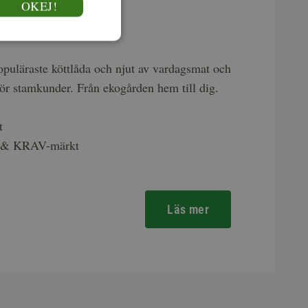
OKEJ!
dslådan
puläraste köttlåda och njut av vardagsmat och
för stamkunder. Från ekogården hem till dig.
t
k & KRAV-märkt
Läs mer