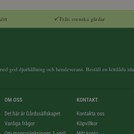
kött
Från svenska gårdar
 med god djurhållning och hemleverans. Beställ en köttlåda i
OM OSS
KONTAKT
n
Det här är Gårdssällskapet
Kontakta oss
Vanliga frågor
Köpvillkor
Om momssänkningen 1 april
Mitt konto