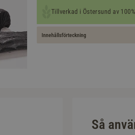
Tillverkad i Östersund av 100
Innehållsförteckning
Så använ