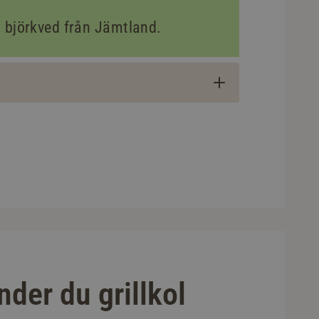
% björkved från Jämtland.
der du grillkol