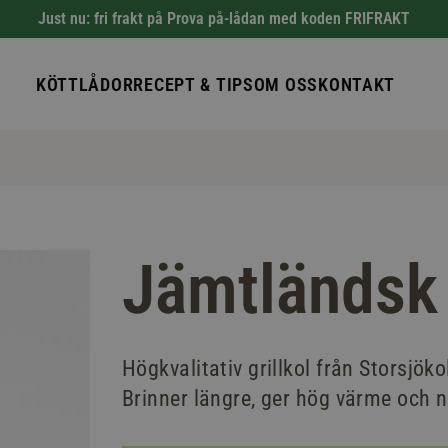
Just nu: fri frakt på Prova på-lådan med koden FRIFRAKT
KÖTTLÅDOR
RECEPT & TIPS
OM OSS
KONTAKT
Jämtländsk 
Högkvalitativ grillkol från Storsjök
Brinner längre, ger hög värme och n