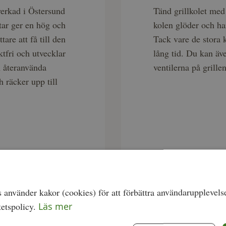
lverkad i Östersund
Tänd grillkolet med 
tar ger en hög och
kolen glöder och har
are att få till den
Tack vare de stora 
ktfri och utvecklar
lång tid. Du kan äv
h återanvända
ventilerna på grill
h räcker upp till
använder kakor (cookies) för att förbättra användarupplevels
tetspolicy.
Läs mer
Du väljer fritt