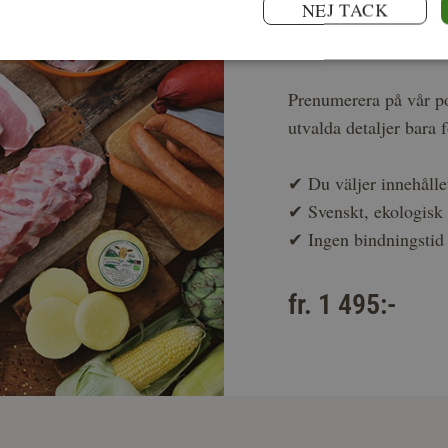
NEJ TACK
Stamkun
Prenumerera på vår po
utvalda detaljer bara 
✔
Du väljer innehålle
✔
Svenskt, ekologis
✔
Ingen bindningstid
fr. 1 495:-