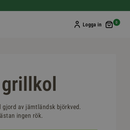
Min ku
0
Logga in
grillkol
ol gjord av jämtländsk björkved.
ästan ingen rök.