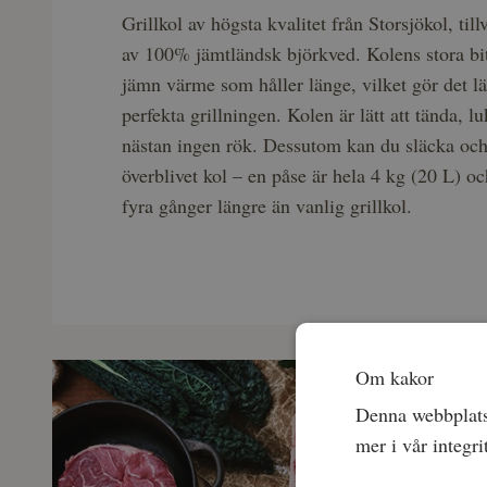
Grillkol av högsta kvalitet från Storsjökol, til
av 100% jämtländsk björkved. Kolens stora bi
jämn värme som håller länge, vilket gör det lätt
perfekta grillningen. Kolen är lätt att tända, lu
nästan ingen rök. Dessutom kan du släcka oc
överblivet kol – en påse är hela 4 kg (20 L) oc
fyra gånger längre än vanlig grillkol.
Om kakor
Denna webbplats 
mer i vår integri