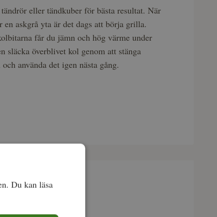
tändrör eller tändkuber för bästa resultat. När
 en askgrå yta är det dags att börja grilla.
kolbitarna får du jämn och hög värme under
en släcka överblivet kol genom att stänga
en och använda det igen nästa gång.
en. Du kan läsa