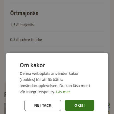
Örtmajonäs
1,5 dl majonäs
0,5 dl créme fraiche
1 dl hackade örter
Om kakor
Pressad citron
Denna webbplats använder kakor
(cookies) för att förbättra
användarupplevelsen. Du kan läsa mer i
vår integritetspolicy.
Läs mer
Fler goda recept
NEJ TACK
OKEJ!