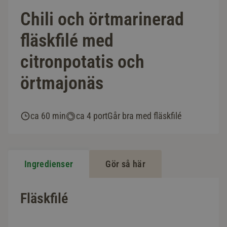
Chili och örtmarinerad
fläskfilé med
citronpotatis och
örtmajonäs
ca 60 min
ca 4 port
Går bra med fläskfilé
Ingredienser
Gör så här
Fläskfilé