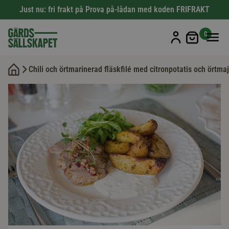
Just nu: fri frakt på Prova på-lådan med koden FRIFRAKT
Min kun
0
Chili och örtmarinerad fläskfilé med citronpotatis och örtma