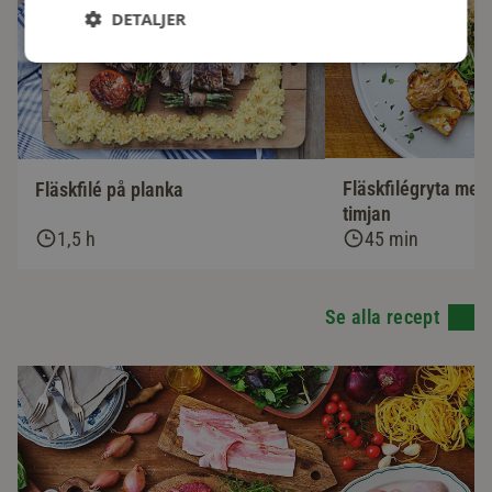
DETALJER
Fläskfilégryta med
Fläskfilé på planka
timjan
1,5 h
45 min
Se alla recept