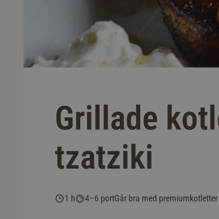
Grillade kot
tzatziki
1 h
4–6 port
Går bra med premiumkotletter