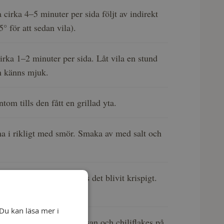
a cirka 4–5 minuter per sida följt av indirekt
5° för att sedan vila).
cirka 1–2 minuter per sida. Låt vila en stund
en känns mjuk.
tom tills den fått en grillad yta.
na i rikligt med smör. Smaka av med salt och
baconet i torr panna tills det blivit krispigt.
av.
Du kan läsa mer i
ihop. Strö finriven parmesan och chiliflakes på