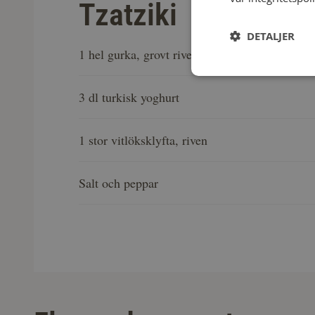
Tzatziki
DETALJER
1 hel gurka, grovt riven
3 dl turkisk yoghurt
1 stor vitlöksklyfta, riven
Salt och peppar