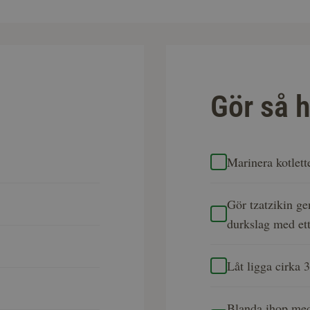
Gör så h
Marinera kotlett
Gör tzatzikin ge
durkslag med ett 
Låt ligga cirka 
Blanda ihop med 