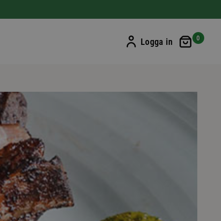
Min ku
0
Logga in