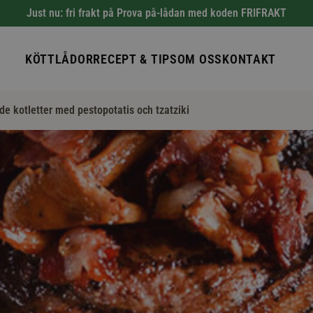
Just nu: fri frakt på Prova på-lådan med koden FRIFRAKT
KÖTTLÅDOR
RECEPT & TIPS
OM OSS
KONTAKT
ade kotletter med pestopotatis och tzatziki