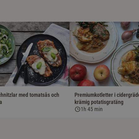
Premiumkotletter i cidergrä
chnitzlar med tomatsås och
krämig potatisgratäng
a
1h 45 min