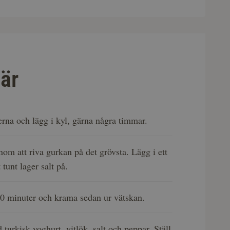
är
erna och lägg i kyl, gärna några timmar.
nom att riva gurkan på det grövsta. Lägg i ett
tunt lager salt på.
30 minuter och krama sedan ur vätskan.
turkisk yoghurt, vitlök, salt och peppar. Ställ