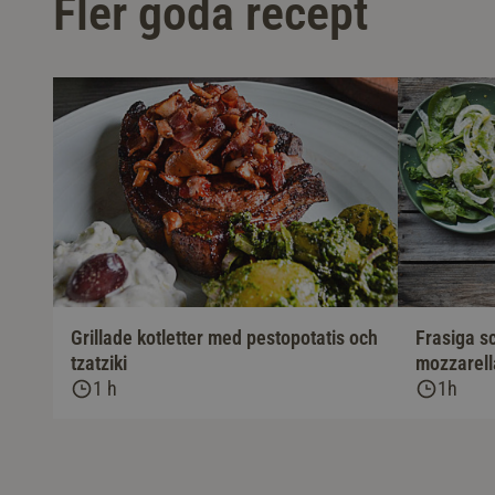
Fler goda recept
Grillade kotletter med pestopotatis och
Frasiga s
tzatziki
mozzarell
1 h
1h