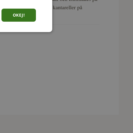
vering. Lägg bacon och kantareller på
OKEJ!