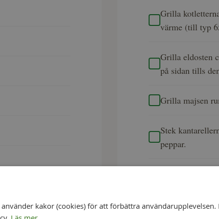
Grilla kotlettern
värme (till typ 6
Grilla eldosten 
på sidan tills d
Grilla majsen run
Stek kantareller
peppar.
Stek det tärnade 
Låt sedan rinna 
nvänder kakor (cookies) för att förbättra användarupplevelsen. 
Servera allting 
icy.
Läs mer