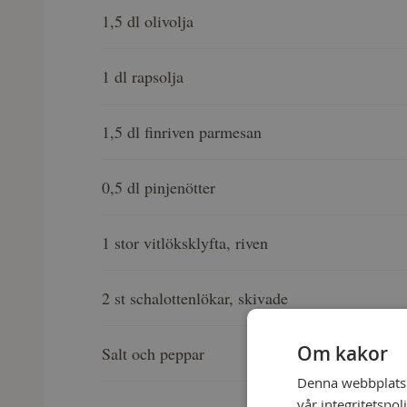
1,5 dl olivolja
1 dl rapsolja
1,5 dl finriven parmesan
0,5 dl pinjenötter
1 stor vitlöksklyfta, riven
2 st schalottenlökar, skivade
Om kakor
Salt och peppar
Denna webbplats a
vår integritetspol