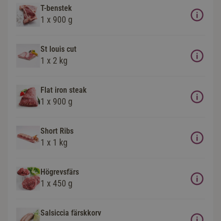
T-benstek
1 x 900 g
St louis cut
1 x 2 kg
Flat iron steak
1 x 900 g
Short Ribs
1 x 1 kg
Högrevsfärs
1 x 450 g
Salsiccia färskkorv