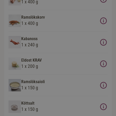
1 x 400 g
Ramslökskorv
1 x 400 g
Kabanoss
1 x 240 g
Eldost KRAV
1 x 200 g
Ramslöksaioli
1 x 150 g
Köttsalt
1 x 150 g