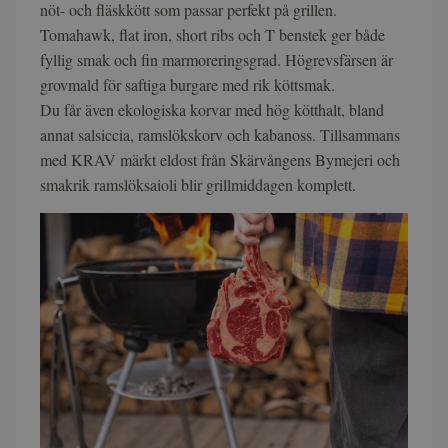
nöt- och fläskkött som passar perfekt på grillen.
Tomahawk, flat iron, short ribs och T benstek ger både
fyllig smak och fin marmoreringsgrad. Högrevsfärsen är
grovmald för saftiga burgare med rik köttsmak.
Du får även ekologiska korvar med hög kötthalt, bland
annat salsiccia, ramslökskorv och kabanoss. Tillsammans
med KRAV märkt eldost från Skärvångens Bymejeri och
smakrik ramslöksaioli blir grillmiddagen komplett.