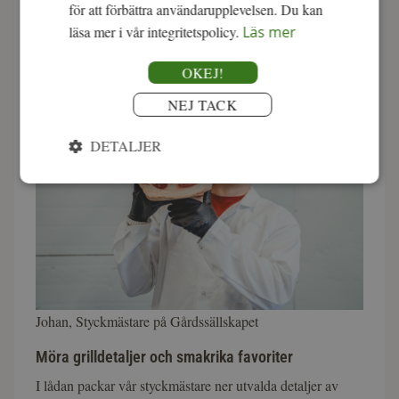
för att förbättra användarupplevelsen. Du kan
noggrant utvalda tillbehör från småskaliga svenska
läsa mer i vår integritetspolicy.
Läs mer
producenter. En köttlåda för dig som uppskattar riktigt bra
råvaror och kött med karaktär.
OKEJ!
NEJ TACK
DETALJER
Johan, Styckmästare på Gårdssällskapet
Möra grilldetaljer och smakrika favoriter
I lådan packar vår styckmästare ner utvalda detaljer av