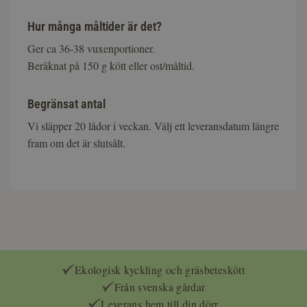
Hur många måltider är det?
Ger ca 36-38 vuxenportioner.
Beräknat på 150 g kött eller ost/måltid.
Begränsat antal
Vi släpper 20 lådor i veckan. Välj ett leveransdatum längre
fram om det är slutsålt.
Ekologisk kyckling och gräsbeteskött
Från svenska gårdar
Leverans hem till din dörr