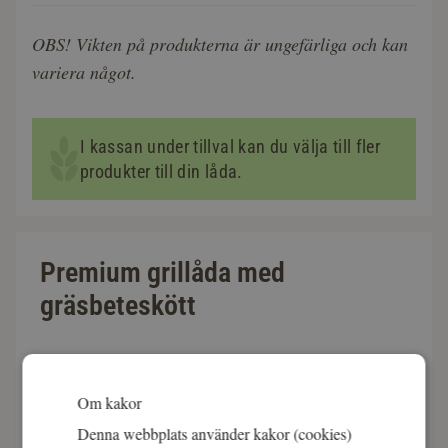
OBS! Vikten på produkterna är ungefärliga och kan
variera något.
I kassan under tillval kan du välja till fler
produkter till din låda.
Premium grillåda med
gräsbeteskött
Exklusiv köttlåda för grillsäsongen
Styckmästarens grillåda är fylld med ekologiskt kött för
Om kakor
sommarens alla grillkvällar. Här får du välmarmorerade
Denna webbplats använder kakor (cookies)
detaljer av svenskt gräsbeteskött, smakrika korvar och