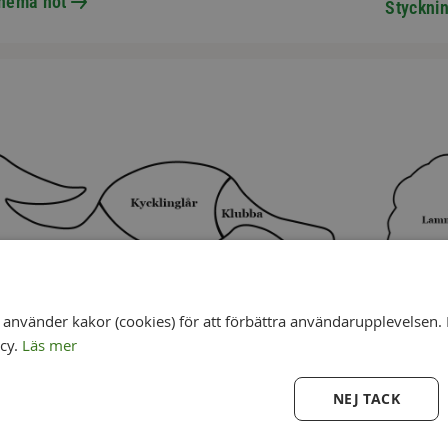
hema nöt
Styckni
nvänder kakor (cookies) för att förbättra användarupplevelsen. 
icy.
Läs mer
NEJ TACK