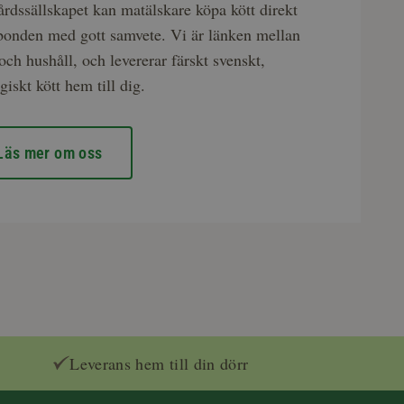
rdssällskapet kan matälskare köpa kött direkt
bonden med gott samvete. Vi är länken mellan
och hushåll, och levererar färskt svenskt,
giskt kött hem till dig.
Läs mer om oss
Leverans hem till din dörr