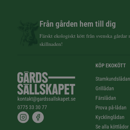
Från gården hem till dig
Färskt ekologiskt kött från svenska gårdar
skillnaden!
KÖP EKOKÖTT
Stamkundslåda
Grillådan
Färslådan
kontakt@gardssallskapet.se
0775 33 30 77
Prova på-lådan
Kycklinglådan
Se alla köttlådor