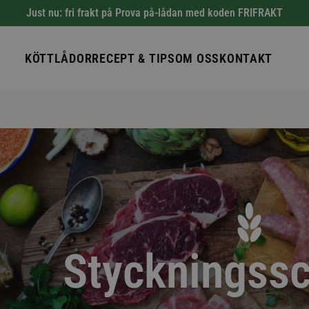
Just nu: fri frakt på Prova på-lådan med koden FRIFRAKT
KÖTTLÅDOR
RECEPT & TIPS
OM OSS
KONTAKT
Styckningss