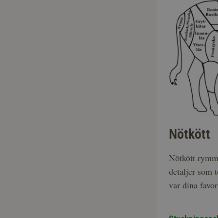
Nötkött
Nötkött rymmer
detaljer som
var dina favori