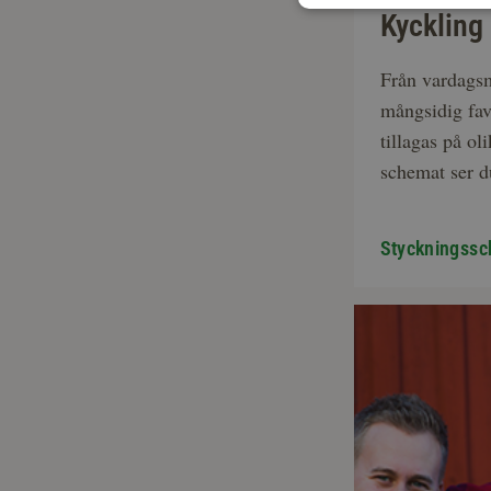
Kyckling
Från vardagsmi
mångsidig favo
tillagas på ol
schemat ser du
Styckningssc