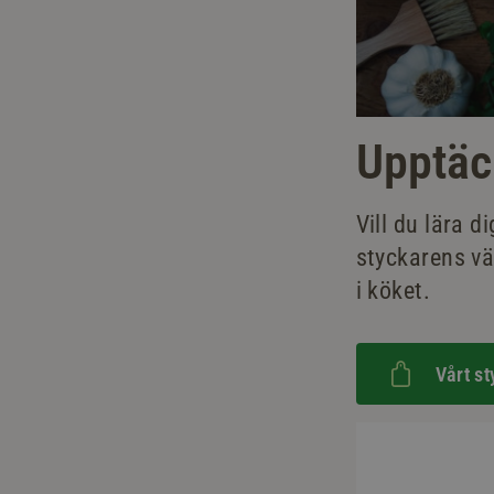
Upptäc
Vill du lära 
styckarens vär
i köket.
Vårt st