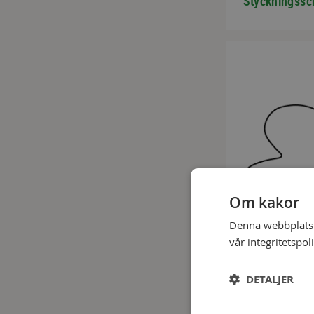
Styckningssc
Om kakor
Denna webbplats a
vår integritetspol
DETALJER