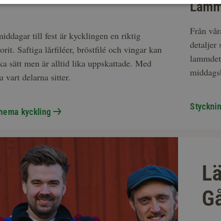
Lam
Från vår
ddagar till fest är kycklingen en riktig
detaljer
rit. Saftiga lårfiléer, bröstfilé och vingar kan
lammdetal
ika sätt men är alltid lika uppskattade. Med
middags
 vart delarna sitter.
Styckni
hema kyckling
L
Gå