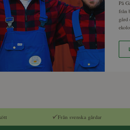
På Gå
från 
gård 
ekolo
kött
Från svenska gårdar