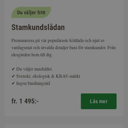
Du väljer fritt
Stamkundslådan
Prenumerera på vår populäraste köttlåda och njut av
vardagsmat och utvalda detaljer bara för stamkunder. Från
ekogården hem till dig.
✔
Du väljer innehållet
✔
Svenskt, ekologisk & KRAV-märkt
✔
Ingen bindningstid
fr. 1 495:-
Läs mer