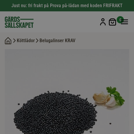
Just nu: fri frakt på Prova på-lådan med koden FRIFRAKT
Min kun
0
Köttlådor
Belugalinser KRAV