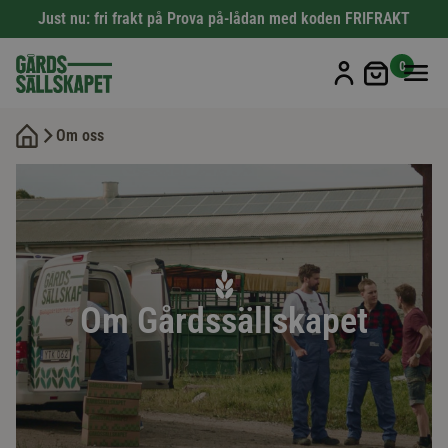
Just nu: fri frakt på Prova på-lådan med koden FRIFRAKT
Min kun
0
Om oss
Om Gårdssällskapet