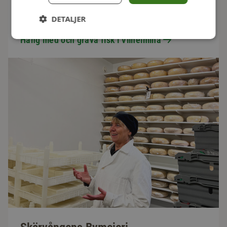
Gravade regnbågsfilé och den rökt fjällröding packar vi
DETALJER
ner i påsklådorna och i vårt Påskpaket.
Häng med och grava fisk i Vilhelmina