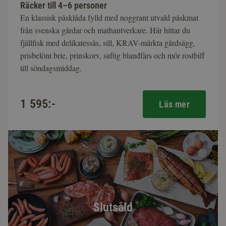
Räcker till 4–6 personer
En klassisk påsklåda fylld med noggrant utvald påskmat
från svenska gårdar och mathantverkare. Här hittar du
fjällfisk med delikatessås, sill, KRAV-märkta gårdsägg,
prisbelönt brie, prinskorv, saftig blandfärs och mör rostbiff
till söndagsmiddag.
1 595:-
Läs mer
Slutsåld