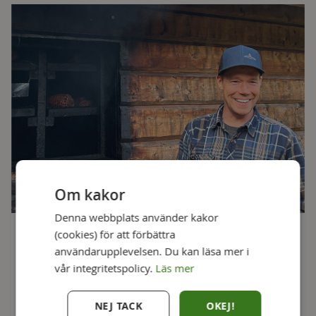
Om kakor
Denna webbplats använder kakor
(cookies) för att förbättra
Martin – Bergmans Fisk & Vilt
användarupplevelsen. Du kan läsa mer i
vår integritetspolicy.
Läs mer
I Vilhelmina skapar Martin Bergman traditionella
delikatesser som vunnit gott om medaljer i SM i
NEJ TACK
OKEJ!
mathantverk. När du smakar fisken så förstår du varför.