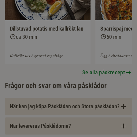
Dillstuvad potatis med kallrökt lax
Sparrispaj med o
ca 30 min
60 min
Kallrökt lax / gravad regnbåge
Ägg / cheddarost / Fj
Se alla påskrecept
Frågor och svar om våra påsklådor
När kan jag köpa Påsklådan och Stora påsklådan?
När levereras Påsklådorna?