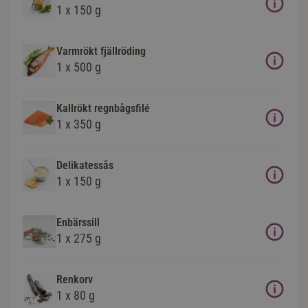
1 x 150 g
Varmrökt fjällröding
1 x 500 g
Kallrökt regnbågsfilé
1 x 350 g
Delikatessås
1 x 150 g
Enbärssill
1 x 275 g
Renkorv
1 x 80 g