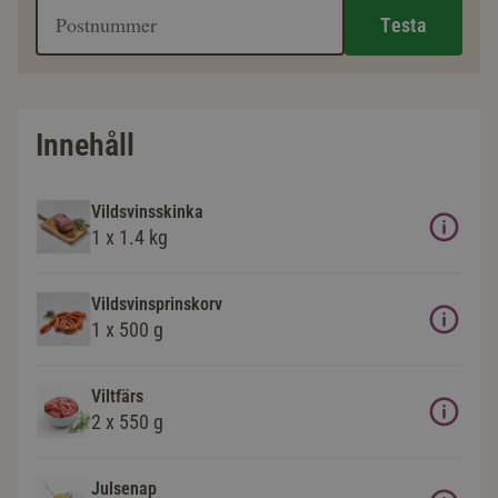
Testa
Innehåll
Vildsvinsskinka
1 x 1.4 kg
Vildsvinsprinskorv
1 x 500 g
Viltfärs
2 x 550 g
Julsenap