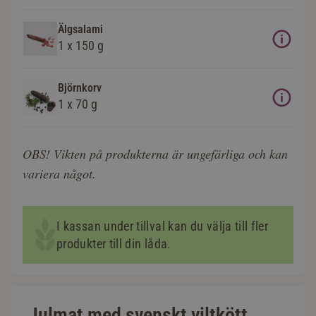
Älgsalami
1 x 150 g
Björnkorv
1 x 70 g
OBS! Vikten på produkterna är ungefärliga och kan
variera något.
I kassan under tillval kan du välja till fler
produkter till din låda.
Julmat med svenskt viltkött