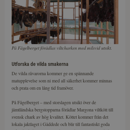
På Fågelberget förädlas viltcharken med milsvid utsikt.
Utforska de vilda smakerna
De vilda råvarorna kommer ge en spännande
matupplevelse som ni med all säkerhet kommer minnas
och prata om en lång tid framöver.
På Fågelberget – med storslagen utsikt över de
jämtländska bergstopparna förädlar Margona viltkött till
svensk chark av hög kvalitet. Köttet kommer från det
lokala jaktlaget i Gäddede och blir till fantastiskt goda