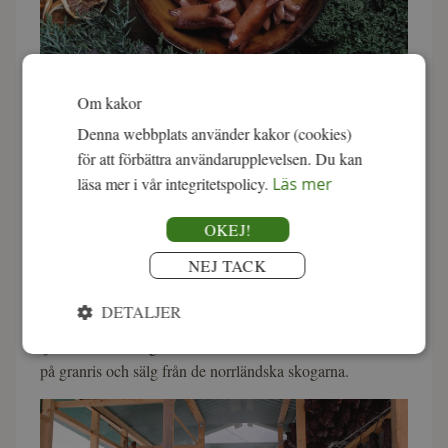
Vildsvinsprinskorv är en prinskorv med hög kötthalt och
Om kakor
fin viltsmak.
Denna webbplats använder kakor (cookies)
för att förbättra användarupplevelsen. Du kan
Älskade mathantverkare
läsa mer i vår integritetspolicy.
Läs mer
Vi är stolta över att prisbelönta mathantverkare hjälper oss
att fylla Viltjullådan med unika delikatesser. Allt är
OKEJ!
tillverkat av eldsjälar som brinner för sitt hantverk.
NEJ TACK
Bergmans Fisk & Vilt bidrar med varmrökt fjällröding och
DETALJER
kallrökt regnbågsfilé som är uppfödda i strömmande kallt
fjällvatten, vilket ger en fantastisk fast konsistens. Rökta
på granris och sälg från de norrländska skogarna.