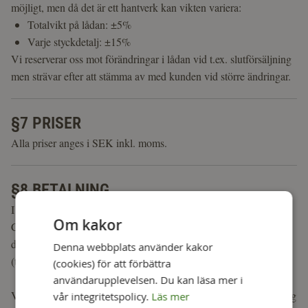
möjligt, men då det är ett hantverk kan vikten variera:
Totalvikt på lådan: ±5%
Varje styckdetalj: ±15%
Vi reserverar oss mot förändringar i lådan vid t.ex. slutförsäljning
men strävar efter att stämma av med kunden vid större ändringar.
§7 PRISER
Alla priser anges i SEK inkl. moms.
§8 BETALNING
I samarbete med Walley erbjuder vi betalning via Walley
Om kakor
Checkout. Där kan du välja mellan olika betalsätt såsom Swish,
direktbetalning, kortbetalning, faktura och delbetalning
Denna webbplats använder kakor
(tillgängliga alternativ kan variera).
(cookies) för att förbättra
användarupplevelsen. Du kan läsa mer i
Vid kortköp kommer en reservation av beloppet göras. Debitering
vår integritetspolicy.
Läs mer