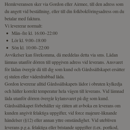
Hemleveransen sker via Gordon eller Airmee, till den adress som
du angett vid beställning, eller till din folkbokföringsadress om du
betalar med faktura.
Vi levererar normalt:
Mån–fre kl. 16:00–22:00
Lör kl. 9:00–18:00
Sön kl. 10:00–22:00
Avvikelser kan förekomma, då meddelas detta via sms. Lådan
lämnas utanför dörren till uppgiven adress vid leverans. Ansvaret
för lådan övergår då till dig som kund och Gårdssällskapet ersätter
ej stulen eller väderdrabbad låda.
Gordon levererar alltid Gårdssällskapets lådor i obruten kylkedja
och håller korrekt temperatur hela vägen till leverans. Vid lämnad
låda utanför dörren övergår kylansvaret på dig som kund.
Gårdssällskapet förbehåller sig rätten att avboka en leverans om
kunden angivit felaktiga uppgifter, vid force majeure-liknande
händelser (§12) eller annan yttre omständighet. Vid utebliven
leverans p.g.a. felaktiga eller bristande uppgifter (t.ex. portkod,