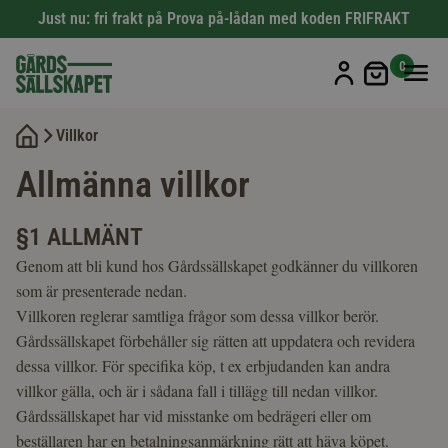
Just nu: fri frakt på Prova på-lådan med koden FRIFRAKT
Min kun
0
Villkor
Allmänna villkor
§1 ALLMÄNT
Genom att bli kund hos Gårdssällskapet godkänner du villkoren
som är presenterade nedan.
Villkoren reglerar samtliga frågor som dessa villkor berör.
Gårdssällskapet förbehåller sig rätten att uppdatera och revidera
dessa villkor. För specifika köp, t ex erbjudanden kan andra
villkor gälla, och är i sådana fall i tillägg till nedan villkor.
Gårdssällskapet har vid misstanke om bedrägeri eller om
beställaren har en betalningsanmärkning rätt att häva köpet.