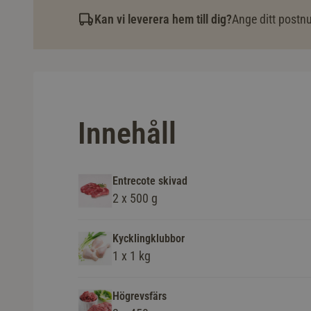
Kan vi leverera hem till dig?
Ange ditt postnu
Innehåll
Entrecote skivad
2 x 500 g
Kycklingklubbor
1 x 1 kg
Högrevsfärs