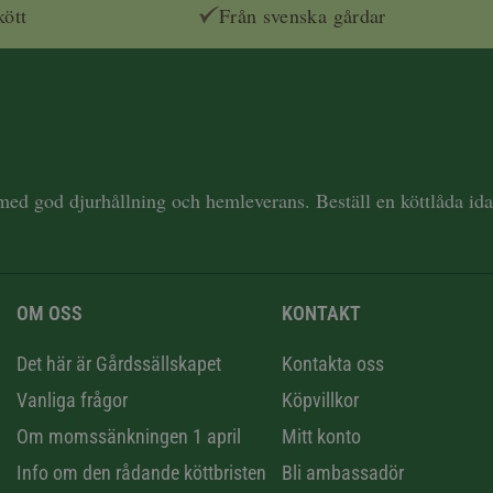
kött
Från svenska gårdar
 med god djurhållning och hemleverans. Beställ en köttlåda i
OM OSS
KONTAKT
n
Det här är Gårdssällskapet
Kontakta oss
Vanliga frågor
Köpvillkor
Om momssänkningen 1 april
Mitt konto
Info om den rådande köttbristen
Bli ambassadör