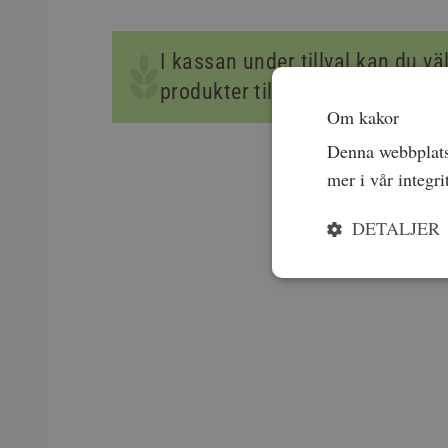
I kassan under tillval kan du välj
produkter till din låda.
Om kakor
Denna webbplats 
mer i vår integri
DETALJER