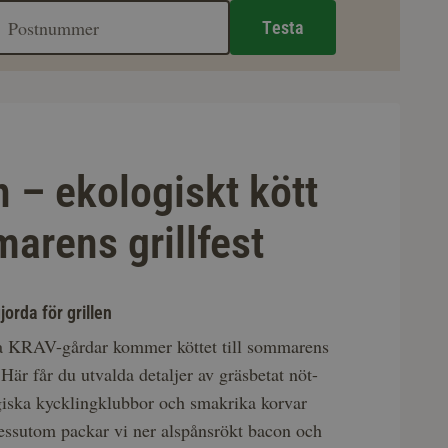
Testa
n – ekologiskt kött
arens grillfest
jorda för grillen
ka KRAV-gårdar kommer köttet till sommarens
 Här får du utvalda detaljer av gräsbetat nöt-
ogiska kycklingklubbor och smakrika korvar
essutom packar vi ner alspånsrökt bacon och