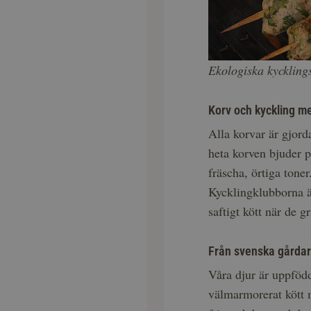
Ekologiska kyckling
Korv och kyckling m
Alla korvar är gjord
heta korven bjuder 
fräscha, örtiga toner
Kycklingklubborna är
saftigt kött när de gr
Från svenska gårda
Våra djur är uppfödd
välmarmorerat kött m