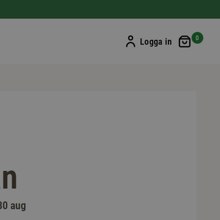
Min ku
0
Logga in
an
 30 aug