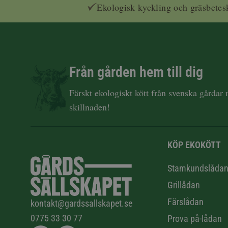
Ekologisk kyckling och gräsbetes
Från gården hem till dig
Färskt ekologiskt kött från svenska gårdar
skillnaden!
KÖP EKOKÖTT
Stamkundslåda
Grillådan
Färslådan
kontakt@gardssallskapet.se
0775 33 30 77
Prova på-lådan