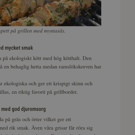
spett på grillen med myntasås.
ed mycket smak
a på ekologiskt kött med hög kötthalt. Den
på en behaglig hetta medan ramslökskorven har
.
 ekologiska och ger ett krispigt skinn och
illas, en riktig favorit på grillbordet.
r med god djuromsorg
a på gräs och örter vilket ger ett
ed rik smak. Även våra grisar får röra sig