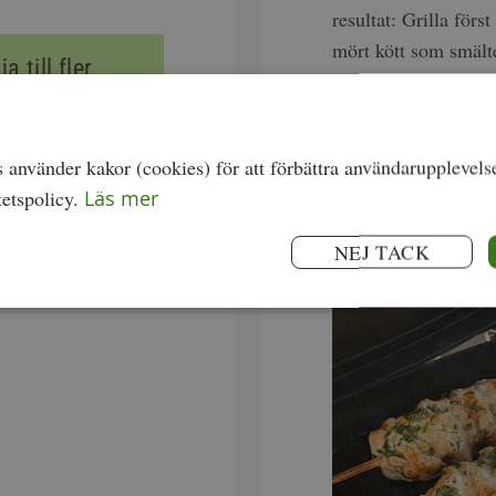
resultat: Grilla för
mört kött som smält
a till fler
Högrevsfärsen passar 
KRAV-märkt färs på
Det ekologiska bacone
använder kakor (cookies) för att förbättra användarupplevels
burgaren som till grö
tetspolicy.
Läs mer
alspånsrökt bacon.
Eldosten från Skärv
NEJ TACK
av brynt smör som ko