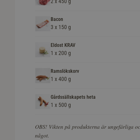
2 x 450 g
Bacon
3 x 150 g
Eldost KRAV
1 x 200 g
Ramslökskorv
1 x 400 g
Gårdssällskapets heta
1 x 500 g
OBS! Vikten på produkterna är ungefärliga oc
något.