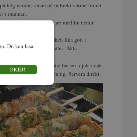
st på hög värme, sedan på indirekt värme för ett
er i munnen.
perfekt till saftiga burgare med fin textur.
 högrev och bringa.
t tillför sälta och rökighet, lika gott i
en. Du kan läsa
nsaker eller andra grillrätter. Äkta
ångens Bymejeri i Jämtland har en mjuk smak
OKEJ!
mmer fram fint vid grillning. Servera direkt.