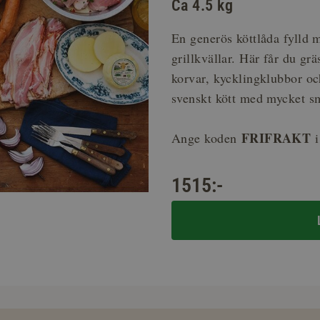
Ca 4.5 kg
En generös köttlåda fylld 
grillkvällar. Här får du gr
korvar, kycklingklubbor och
svenskt kött med mycket s
FRIFRAKT
Ange koden
i
1515:-