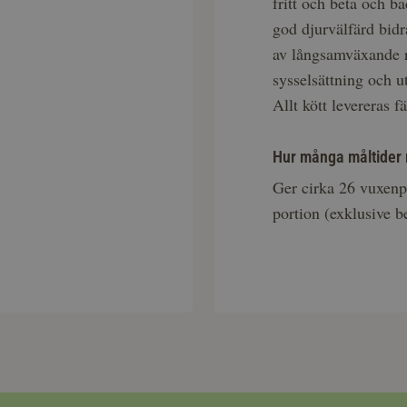
fritt och beta och ba
god djurvälfärd bidra
av långsamväxande ra
sysselsättning och ut
Allt kött levereras 
Hur många måltider rä
Ger cirka 26 vuxenpo
portion (exklusive b