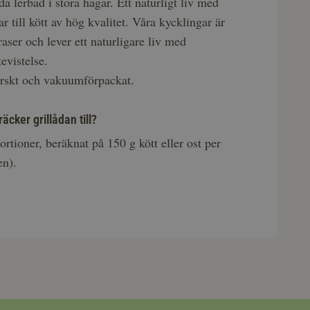
da lerbad i stora hagar. Ett naturligt liv med
r till kött av hög kvalitet. Våra kycklingar är
ser och lever ett naturligare liv med
evistelse.
färskt och vakuumförpackat.
cker grillådan till?
rtioner, beräknat på 150 g kött eller ost per
en).