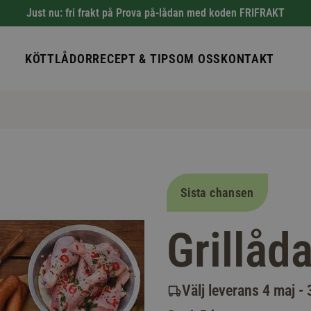
Just nu: fri frakt på Prova på-lådan med koden FRIFRAKT
KÖTTLÅDOR
RECEPT & TIPS
OM OSS
KONTAKT
Sista chansen
Grillåd
Välj leverans 4 maj -