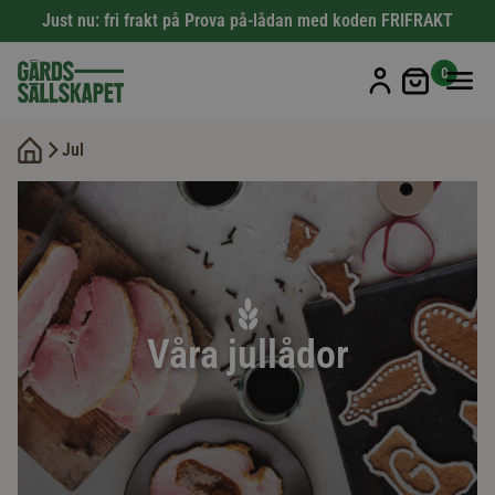
Just nu: fri frakt på Prova på-lådan med koden FRIFRAKT
Min kun
0
Jul
Våra jullådor