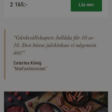
2 165:-
Läs mer
"Gårdssällskapets Jullåda får 10 av
10. Den bästa julskinkan vi någonsin
ätit!"
Catarina König
"Matfashionistan"