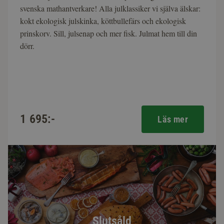
svenska mathantverkare! Alla julklassiker vi själva älskar:
kokt ekologisk julskinka, köttbullefärs och ekologisk
prinskorv. Sill, julsenap och mer fisk. Julmat hem till din
dörr.
1 695:-
Läs mer
Slutsåld