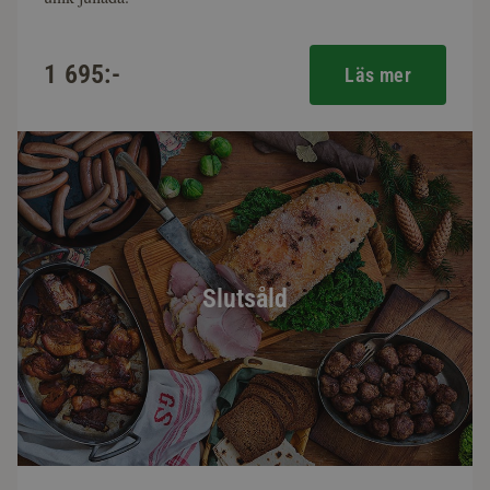
1 695:-
Läs mer
Slutsåld