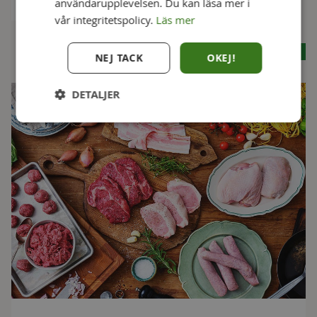
45 min
användarupplevelsen. Du kan läsa mer i
vår integritetspolicy.
Läs mer
Se alla recept
NEJ TACK
OKEJ!
DETALJER