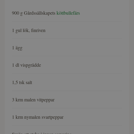
900 g Gårdssällskapets
köttbullefärs
1 gul lök, finriven
1 ägg
1 dl vispgrädde
1,5 tsk salt
3 krm malen vitpeppar
1 krm nymalen svartpeppar