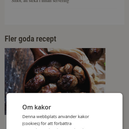
Smör, att steka i innan servering
Fler goda recept
Om kakor
Denna webbplats använder kakor
Catarinas julköttbullar
(cookies) för att förbättra