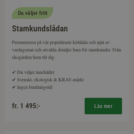
Du väljer fritt
Stamkundslådan
Prenumerera på vår populäraste köttlåda och njut av
vardagsmat och utvalda detaljer bara för stamkunder. Från
ekogården hem till dig.
✔
Du väljer innehållet
✔
Svenskt, ekologisk & KRAV-märkt
✔
Ingen bindningstid
fr. 1 495:-
Läs mer