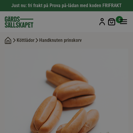
Just nu: fri frakt på Prova på-lådan med koden FRIFRAKT
Min kun
0
Köttlådor
Handknuten prinskorv