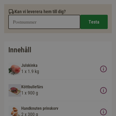
Kan vi leverera hem till dig?
Testa
Innehåll
Julskinka
1 x 1.9 kg
Köttbullefärs
1 x 900 g
Handknuten prinskorv
2 x 300 g