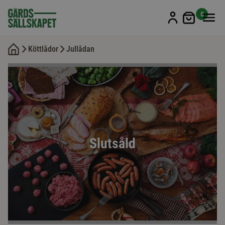
Min kun
0
Köttlådor
Jullådan
Slutsåld