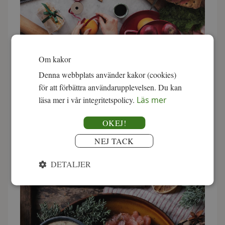
Ekologisk julskinka från Björk & co i Färila kokas och
Om kakor
rimmas på traditionellt vis.
Denna webbplats använder kakor (cookies)
för att förbättra användarupplevelsen. Du kan
Prisbelönt mathantverk
läsa mer i vår integritetspolicy.
Läs mer
Vi är stolta över att prisbelönta mathantverkare hjälper oss
att fylla våra jullådor med delikatesser. Martin Bergmans
OKEJ!
regnbågsfilé från sjön Malgomaj har till exempel vunnit
NEJ TACK
nio guld i SM i mathantverk och LissEllas julsenap har
dubbla guld i senaps-VM!
DETALJER