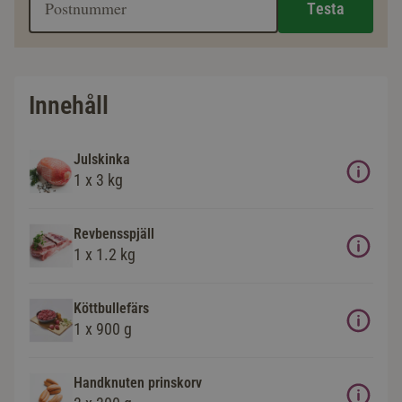
Testa
Innehåll
Julskinka
1 x 3 kg
Revbensspjäll
1 x 1.2 kg
Köttbullefärs
1 x 900 g
Handknuten prinskorv