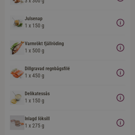
3 x 300 g
Julsenap
1 x 150 g
Varmrökt fjällröding
1 x 500 g
Dillgravad regnbågsfilé
1 x 450 g
Delikatessås
1 x 150 g
Inlagd löksill
1 x 275 g