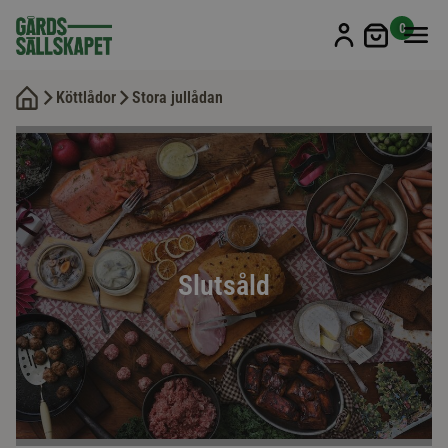
Min kun
0
Köttlådor
Stora jullådan
Slutsåld