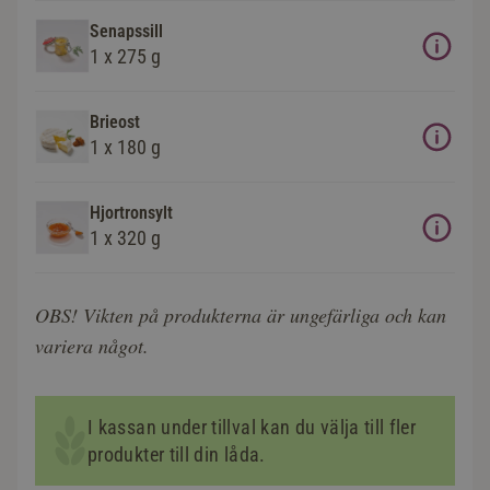
Senapssill
1 x 275 g
Brieost
1 x 180 g
Hjortronsylt
1 x 320 g
OBS! Vikten på produkterna är ungefärliga och kan
variera något.
I kassan under tillval kan du välja till fler
produkter till din låda.