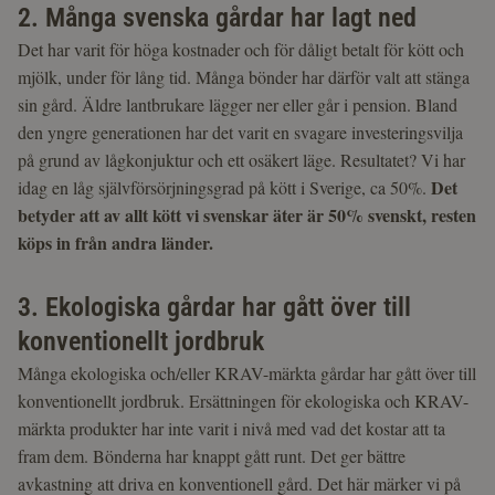
2. Många svenska gårdar har lagt ned
Det har varit för höga kostnader och för dåligt betalt för kött och
mjölk, under för lång tid. Många bönder har därför valt att stänga
sin gård. Äldre lantbrukare lägger ner eller går i pension. Bland
den yngre generationen har det varit en svagare investeringsvilja
på grund av lågkonjuktur och ett osäkert läge. Resultatet? Vi har
Det
idag en låg självförsörjningsgrad på kött i Sverige, ca 50%.
betyder att av allt kött vi svenskar äter är 50% svenskt, resten
köps in från andra länder.
3. Ekologiska gårdar har gått över till
konventionellt jordbruk
Många ekologiska och/eller KRAV-märkta gårdar har gått över till
konventionellt jordbruk. Ersättningen för ekologiska och KRAV-
märkta produkter har inte varit i nivå med vad det kostar att ta
fram dem. Bönderna har knappt gått runt. Det ger bättre
avkastning att driva en konventionell gård. Det här märker vi på