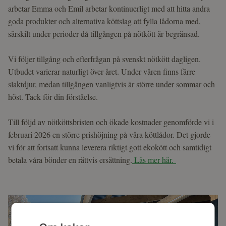
arbetar Emma och Emil arbetar kontinuerligt med att hitta andra
goda produkter och alternativa köttslag att fylla lådorna med,
särskilt under perioder då tillgången på nötkött är begränsad.
Vi följer tillgång och efterfrågan på svenskt nötkött dagligen.
Utbudet varierar naturligt över året. Under våren finns färre
slaktdjur, medan tillgången vanligtvis är större under sommar och
höst. Tack för din förståelse.
Till följd av nötköttsbristen och ökade kostnader genomförde vi i
februari 2026 en större prishöjning på våra köttlådor. Det gjorde
vi för att fortsatt kunna leverera riktigt gott ekokött och samtidigt
betala våra bönder en rättvis ersättning.
Läs mer här.