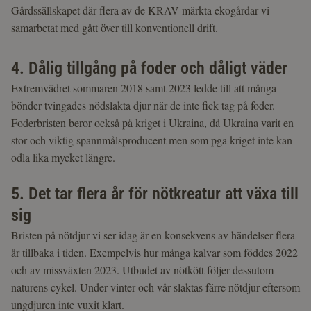
Gårdssällskapet där flera av de KRAV-märkta ekogårdar vi
samarbetat med gått över till konventionell drift.
4. Dålig tillgång på foder och dåligt väder
Extremvädret sommaren 2018 samt 2023 ledde till att många
bönder tvingades nödslakta djur när de inte fick tag på foder.
Foderbristen beror också på kriget i Ukraina, då Ukraina varit en
stor och viktig spannmålsproducent men som pga kriget inte kan
odla lika mycket längre.
5. Det tar flera år för nötkreatur att växa till
sig
Bristen på nötdjur vi ser idag är en konsekvens av händelser flera
år tillbaka i tiden. Exempelvis hur många kalvar som föddes 2022
och av missväxten 2023. Utbudet av nötkött följer dessutom
naturens cykel. Under vinter och vår slaktas färre nötdjur eftersom
ungdjuren inte vuxit klart.