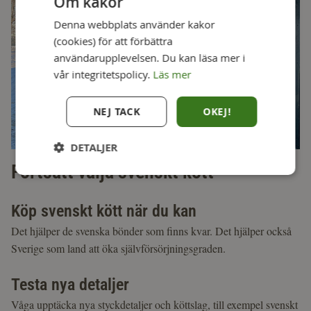
Om kakor
Denna webbplats använder kakor
(cookies) för att förbättra
användarupplevelsen. Du kan läsa mer i
vår integritetspolicy.
Läs mer
NEJ TACK
OKEJ!
DETALJER
Fortsätt välja svenskt kött
Köp svenskt kött när du kan
Det hjälper de svenska bönder som finns kvar. Det hjälper också
Sverige som land att öka självförsörjningsgraden.
Testa nya detaljer
Våga upptäcka nya styckdetaljer och köttslag, till exempel svenskt