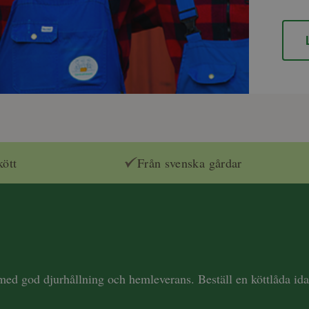
kött
Från svenska gårdar
 med god djurhållning och hemleverans. Beställ en köttlåda i