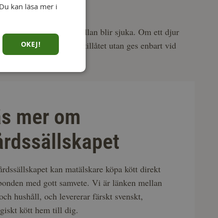
Du kan läsa mer i
 även till att de mer sällan blir sjuka. Om ett djur
OKEJ!
de medicinering är inte tillåtet utan ges enbart vid
äxer i en lugnare takt.
äs mer om
rdssällskapet
rdssällskapet kan matälskare köpa kött direkt
bonden med gott samvete. Vi är länken mellan
och hushåll, och levererar färskt svenskt,
giskt kött hem till dig.