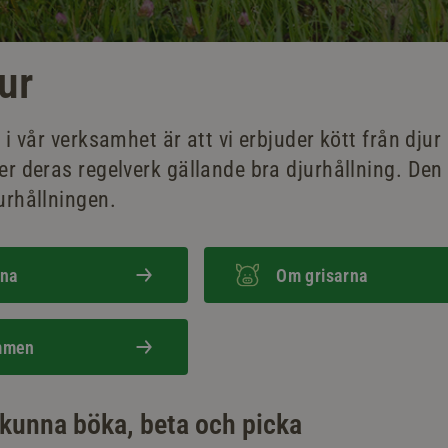
ur
 i vår verksamhet är att vi erbjuder kött från djur 
er deras regelverk gällande bra djurhållning. Den
urhållningen.
rna
Om grisarna
mmen
 kunna böka, beta och picka