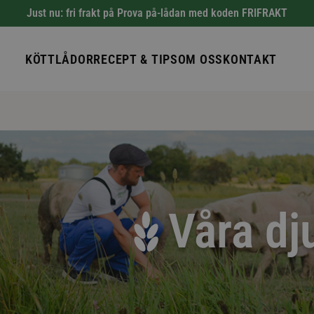
Just nu: fri frakt på Prova på-lådan med koden FRIFRAKT
KÖTTLÅDOR
RECEPT & TIPS
OM OSS
KONTAKT
Våra dj