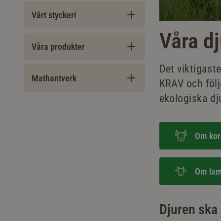
Vårt styckeri
Våra dj
Våra produkter
Det viktigaste
Mathantverk
KRAV och följ
ekologiska dj
Om ko
Om la
Djuren ska