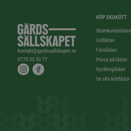
KÖP EKOKÖTT
Stamkundslåda
Grillådan
Färslådan
kontakt@gardssallskapet.se
0775 33 30 77
Prova på-lådan
Kycklinglådan
Se alla köttlådor