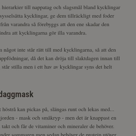
a hierarkier till nappatag och slagsmål bland kycklingar
sysselsätta kycklingar, ge dem tillräckligt med foder
 från varandra så förebyggs att den ene skadar den
indra att kycklingarna gör illa varandra.
ågot inte står rätt till med kycklingarna, så att den
ppfödningar, då det kan dröja till slaktdagen innan till
står stilla men i ett hav av kycklingar syns det helt
n daggmask
tt höstrå kan pickas på, slängas runt och lekas med...
r i jorden - mask och småkryp - men det är knappast en
od takt och får de vitaminer och mineraler de behöver.
s under sommaren men sedan behöver de protein utöver