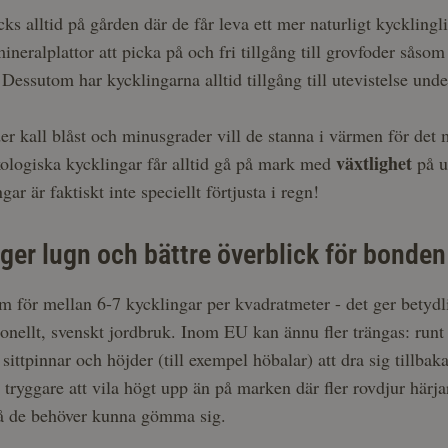
cks alltid på gården där de får leva ett mer naturligt kyckl
 mineralplattor att picka på och fri tillgång till grovfoder så
 Dessutom har kycklingarna alltid tillgång till utevistelse unde
er kall blåst och minusgrader vill de stanna i värmen för det 
växtlighet
Ekologiska kycklingar får alltid gå på mark med
på u
ar är faktiskt inte speciellt förtjusta i regn!
 ger lugn och bättre överblick för bonden
 för mellan 6-7 kycklingar per kvadratmeter - det ger betydli
tionellt, svenskt jordbruk. Inom EU kan ännu fler trängas: runt 
sittpinnar och höjder (till exempel höbalar) att dra sig tillbaka
lt tryggare att vila högt upp än på marken där fler rovdjur härja
 så de behöver kunna gömma sig.