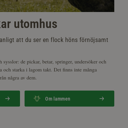
ckar utomhus
anligt att du ser en flock höns förnöjsamt
 sysslor: de pickar, betar, springer, undersöker och
ra och starka i lagom takt. Det finns inte många
från några av dem.
Om lammen