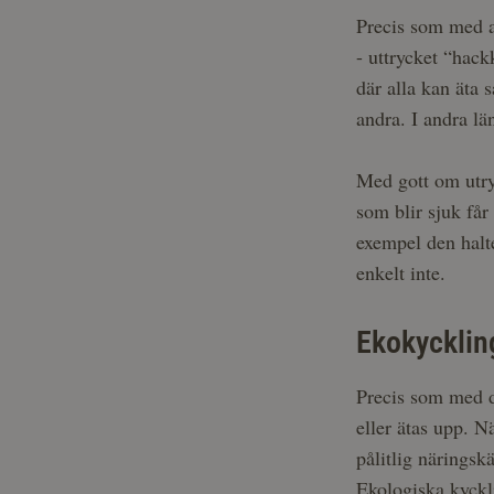
Precis som med an
- uttrycket “hack
där alla kan äta 
andra. I andra lä
Med gott om utrym
som blir sjuk får
exempel den halte
enkelt inte.
Ekokycklin
Precis som med de
eller ätas upp. N
pålitlig näringsk
Ekologiska kyckl