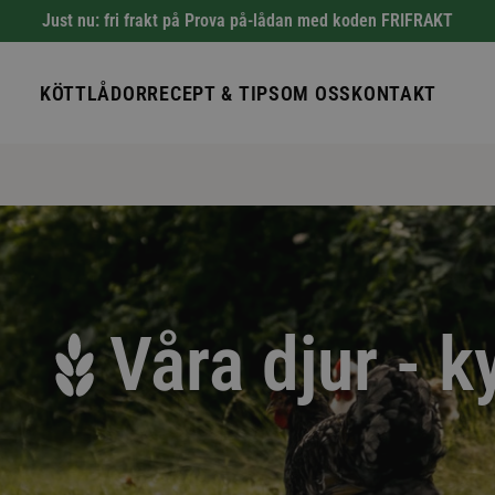
Just nu: fri frakt på Prova på-lådan med koden FRIFRAKT
KÖTTLÅDOR
RECEPT & TIPS
OM OSS
KONTAKT
Våra djur - k