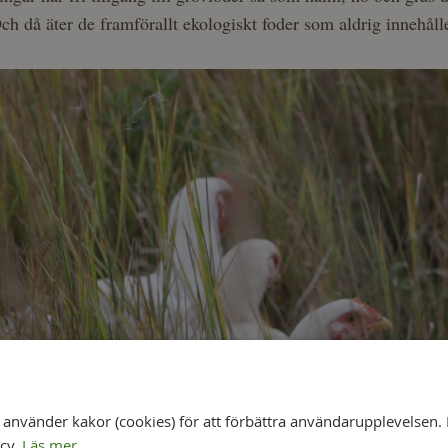
h då äter de framförallt ekologiskt foder som aldrig innehå
nvänder kakor (cookies) för att förbättra användarupplevelsen. 
icy.
Läs mer