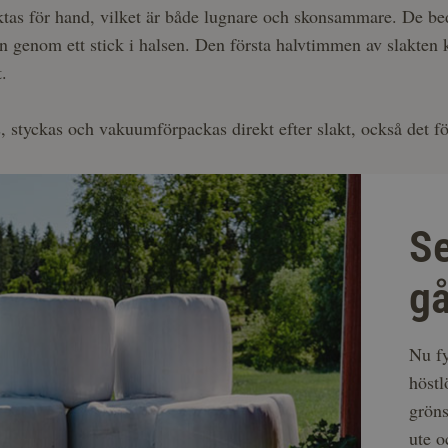
ktas för hand, vilket är både lugnare och skonsammare. De bed
n genom ett stick i halsen. Den första halvtimmen av slakten ko
.
, styckas och vakuumförpackas direkt efter slakt, också det f
S
g
Nu fy
höstl
gröns
ute o