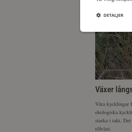
DETALJER
Växer långs
Våra kycklingar l
ekologiska kyckli
starka i takt. De
tillväxt.