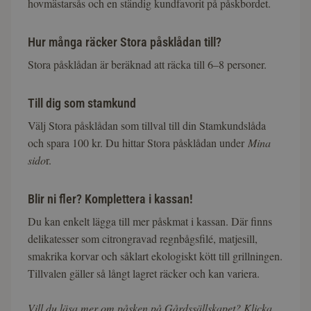
hovmästarsås och en ständig kundfavorit på påskbordet.
Hur många räcker Stora påsklådan till?
Stora påsklådan är beräknad att räcka till 6–8 personer.
Till dig som stamkund
Välj Stora påsklådan som tillval till din Stamkundslåda
och spara 100 kr. Du hittar Stora påsklådan under
Mina
sido
r.
Blir ni fler? Komplettera i kassan!
Du kan enkelt lägga till mer påskmat i kassan. Där finns
delikatesser som citrongravad regnbågsfilé, matjesill,
smakrika korvar och såklart ekologiskt kött till grillningen.
Tillvalen gäller så långt lagret räcker och kan variera.
Vill du läsa mer om påsken på Gårdssällskapet? Klicka