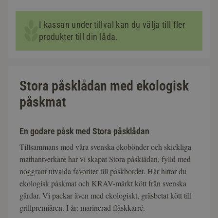
I kassan under tillval kan du välja till fler
produkter till din låda.
Stora påsklådan med ekologisk
påskmat
En godare påsk med Stora påsklådan
Tillsammans med våra svenska ekobönder och skickliga
mathantverkare har vi skapat Stora påsklådan, fylld med
noggrant utvalda favoriter till påskbordet. Här hittar du
ekologisk påskmat och KRAV-märkt kött från svenska
gårdar. Vi packar även med ekologiskt, gräsbetat kött till
grillpremiären. I år: marinerad fläskkarré.