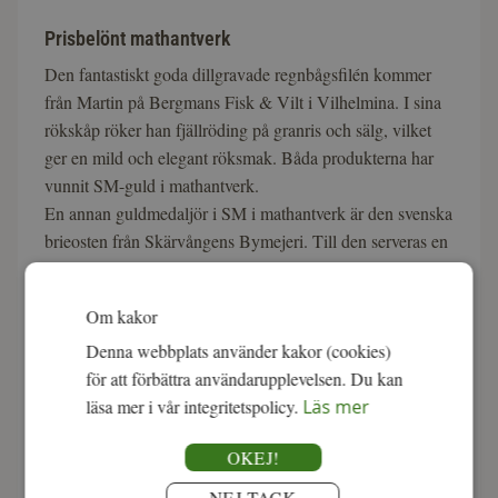
Prisbelönt mathantverk
Den fantastiskt goda dillgravade regnbågsfilén kommer
från Martin på Bergmans Fisk & Vilt i Vilhelmina. I sina
rökskåp röker han fjällröding på granris och sälg, vilket
ger en mild och elegant röksmak. Båda produkterna har
vunnit SM-guld i mathantverk.
En annan guldmedaljör i SM i mathantverk är den svenska
brieosten från Skärvångens Bymejeri. Till den serveras en
hemkokt krusbärsmarmelad från Berits barnbarn Ingrid på
Rönngården.
Om kakor
Denna webbplats använder kakor (cookies)
för att förbättra användarupplevelsen. Du kan
läsa mer i vår integritetspolicy.
Läs mer
OKEJ!
NEJ TACK