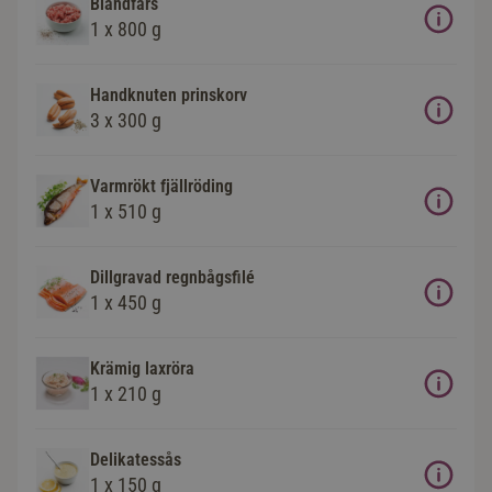
Blandfärs
1 x 800 g
Handknuten prinskorv
3 x 300 g
Varmrökt fjällröding
1 x 510 g
Dillgravad regnbågsfilé
1 x 450 g
Krämig laxröra
1 x 210 g
Delikatessås
1 x 150 g