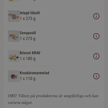
Inlagd löksill
1 x 275 g
Senapssill
1 x 275 g
Brieost KRAV
1 x 180 g
Krusbärsmarmelad
1 x 110 g
OBS! Vikten på produkterna är ungefärliga och kan
variera något.