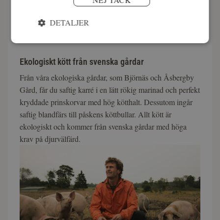
Ugnsbakad omelett med rökt fjällröding. Receptet hittar
DETALJER
du under påskrecept.
Ekologiskt kött från svenska gårdar
Från våra ekologiska gårdar, som Björnäs och Åsbergby
Gård, får du saftig karré i en lätt rökig marinad och perfekt
kryddade prinskorvar med hög kötthalt. Dessutom ingår
saftig blandfärs till påskens köttbullar. Allt kött är
ekologiskt och kommer från svenska gårdar med höga
krav på djurvälfärd.