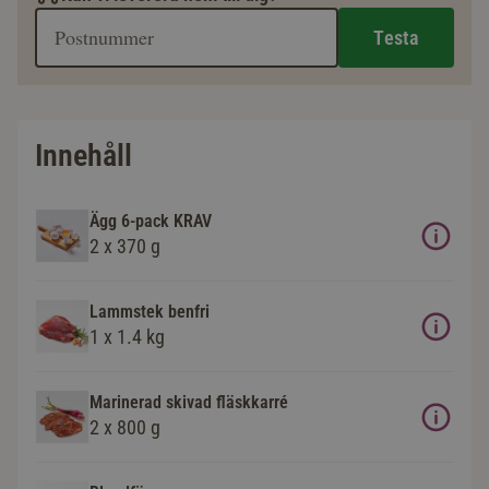
Testa
Innehåll
Ägg 6-pack KRAV
2 x 370 g
Lammstek benfri
1 x 1.4 kg
Marinerad skivad fläskkarré
2 x 800 g