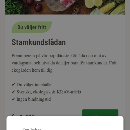
Du väljer fritt
Stamkundslådan
Prenumerera på vår populäraste köttlåda och njut av
vardagsmat och utvalda detaljer bara för stamkunder. Från
ekogården hem till dig.
✔
Du väljer innehållet
✔
Svenskt, ekologisk & KRAV-märkt
✔
Ingen bindningstid
fr. 1 495:-
Läs mer
Om kakor