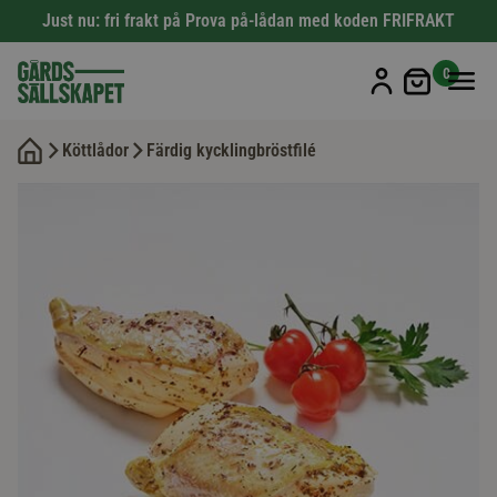
Just nu: fri frakt på Prova på-lådan med koden FRIFRAKT
Min kun
0
Köttlådor
Färdig kycklingbröstfilé