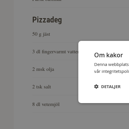
Pizzadeg
50 g jäst
3 dl fingervarmt vatten
Om kakor
Denna webbplats a
2 msk olja
vår integritetspol
2 tsk salt
DETALJER
8 dl vetemjöl