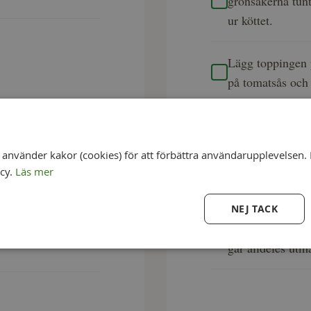
grönsakerna tunt
ur köttet.
Lägg toppingen 
på tomatsås och
Stoppa in pizzan
eller tills den få
nvänder kakor (cookies) för att förbättra användarupplevelsen. 
icy.
Läs mer
Toppa pizzan med
NEJ TACK
Om du har en piz
går alldeles utm