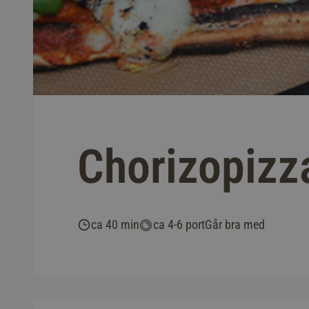
Chorizopizz
ca 40 min
ca 4-6 port
Går bra med