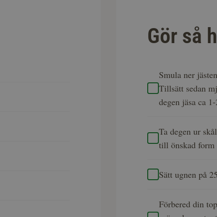
Gör så h
Smula ner jästen 
Tillsätt sedan mj
degen jäsa ca 1
Ta degen ur skål
till önskad form
Sätt ugnen på 2
Förbered din to