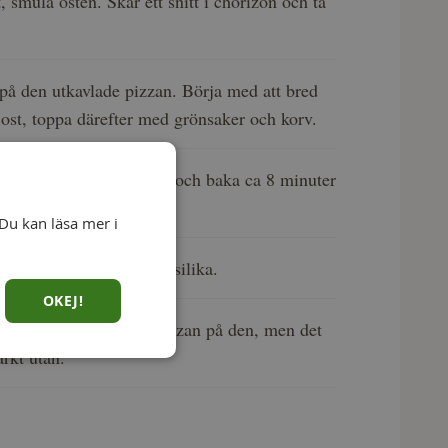
, smula osten. Skär ett snitt i chorizon och ta
på den utkavlade pizzan. Börja med att bred
 ost, toppa därefter med grönsaker och korv.
 på en plåt mitt i ugnen och baka ca 8 minuter
tt fin färg.
Du kan läsa mer i
 några kvistar färsk basilika.
OKEJ!
zasten kan du grilla pizzan på den, men det
ärkt utan.