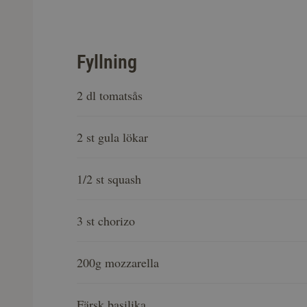
Fyllning
2 dl tomatsås
2 st gula lökar
1/2 st squash
3 st chorizo
200g mozzarella
Färsk basilika