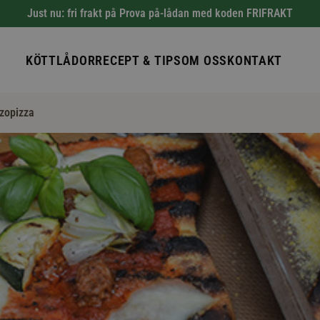
Just nu: fri frakt på Prova på-lådan med koden FRIFRAKT
KÖTTLÅDOR
RECEPT & TIPS
OM OSS
KONTAKT
zopizza