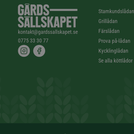
Stamkundslåda
Grillådan
Färslådan
kontakt@gardssallskapet.se
0775 33 30 77
Prova på-lådan
Kycklinglådan
Se alla köttlådor