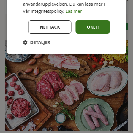
användarupplevelsen. Du kan läsa mer i
1,5 h
30 min
vår integritetspolicy.
Läs mer
Se alla recept
NEJ TACK
OKEJ!
DETALJER