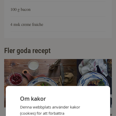
100 g bacon
4 msk creme fraiche
Fler goda recept
Om kakor
Denna webbplats använder kakor
(cookies) för att förbättra
Kroppkakor
Ugnspannkaka me