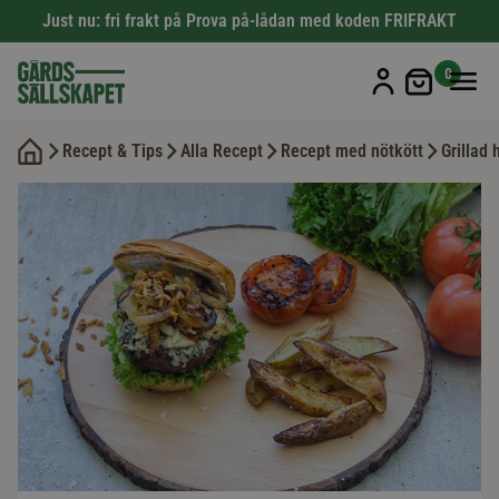
Just nu: fri frakt på Prova på-lådan med koden FRIFRAKT
Min kun
0
Recept & Tips
Alla Recept
Recept med nötkött
Grillad