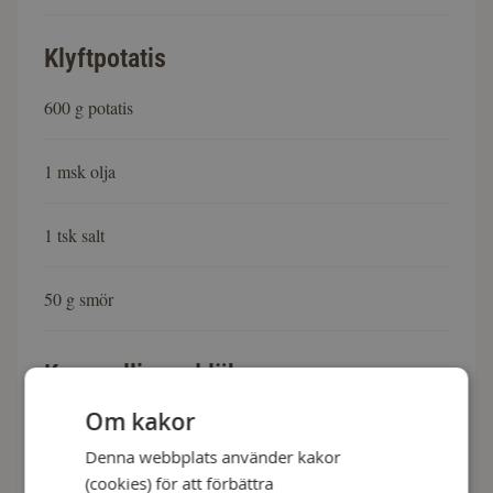
Klyftpotatis
600 g potatis
1 msk olja
1 tsk salt
50 g smör
Karamelliserad lök
Om kakor
1 stor gul lök
Denna webbplats använder kakor
(cookies) för att förbättra
50 g smör