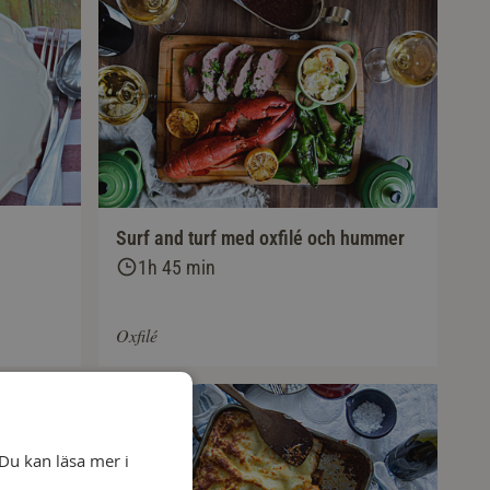
Surf and turf med oxfilé och hummer
1h 45 min
Oxfilé
Du kan läsa mer i