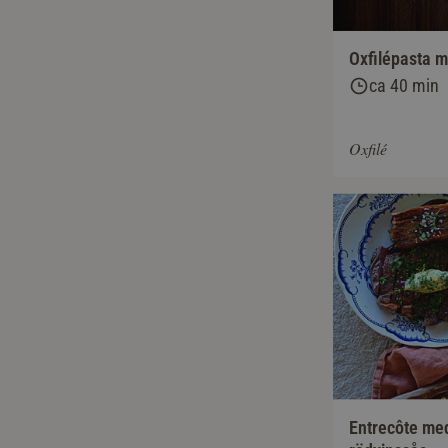
Oxfilépasta m
ca 40 min
Oxfilé
Entrecôte med