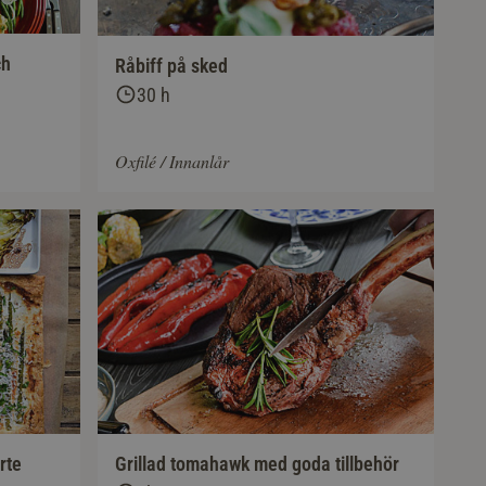
ch
Råbiff på sked
30 h
Oxfilé / Innanlår
rte
Grillad tomahawk med goda tillbehör