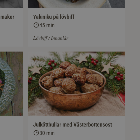
 smaker
Yakiniku på lövbiff
45 min
Lövbiff / Innanlår
Julköttbullar med Västerbottensost
30 min