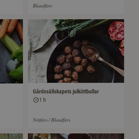
Blandfärs
Gårdssällskapets julköttbullar
1 h
Nötfärs / Blandfärs