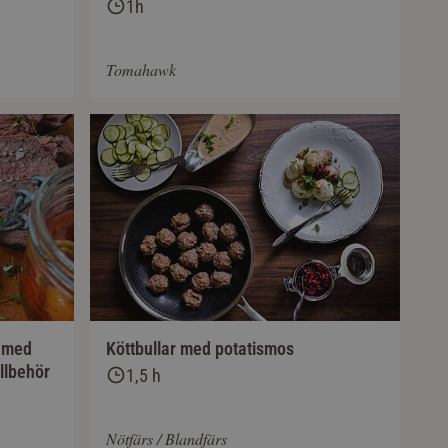
1h
Tomahawk
a med
Köttbullar med potatismos
llbehör
1,5 h
Nötfärs / Blandfärs