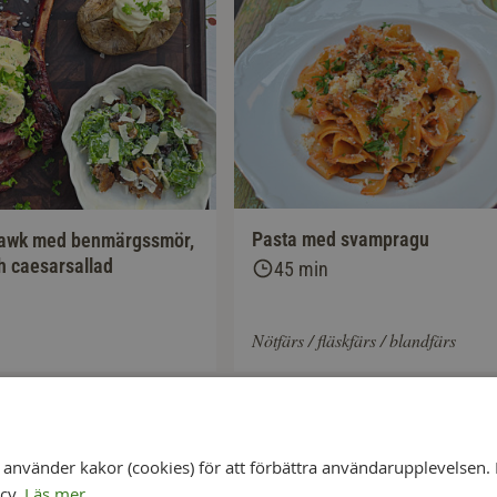
Pasta med svampragu
hawk med benmärgssmör,
h caesarsallad
45 min
Nötfärs / fläskfärs / blandfärs
nvänder kakor (cookies) för att förbättra användarupplevelsen. 
icy.
Läs mer