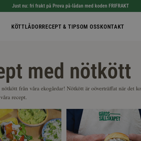
Just nu: fri frakt på Prova på-lådan med koden FRIFRAKT
KÖTTLÅDOR
RECEPT & TIPS
OM OSS
KONTAKT
ept med nötkött
 nötkött från våra ekogårdar! Nötkött är oöverträffat när det 
d våra recept.