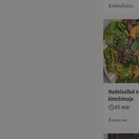
Köttbullefärs
Nudelsallad 
kimchimajo
45 min
Entrecote