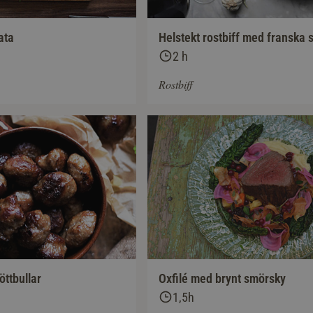
ata
Helstekt rostbiff med franska
2 h
Rostbiff
öttbullar
Oxfilé med brynt smörsky
1,5h