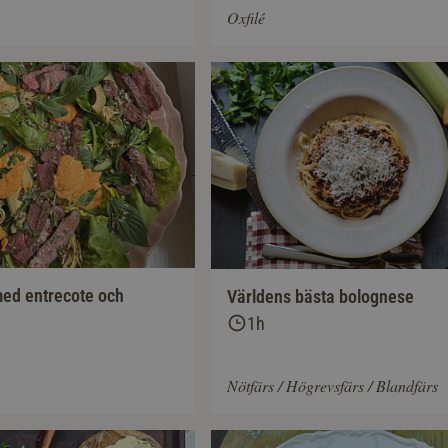
Oxfilé
med entrecote och
Världens bästa bolognese
1h
Nötfärs / Högrevsfärs / Blandfärs