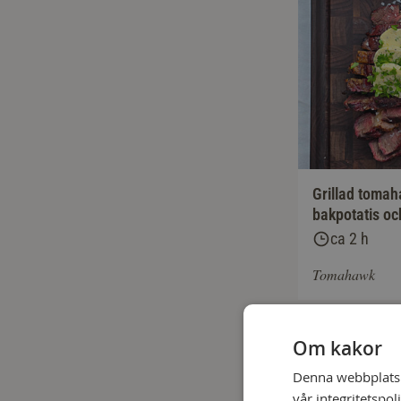
Grillad toma
bakpotatis oc
ca 2 h
Tomahawk
Om kakor
Denna webbplats a
vår integritetspol