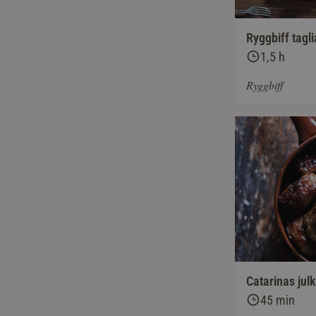
Ryggbiff tagli
1,5 h
Ryggbiff
Catarinas julk
45 min