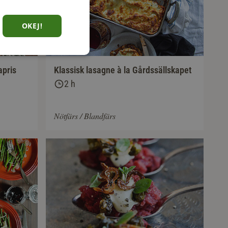
OKEJ!
apris
Klassisk lasagne à la Gårdssällskapet
2 h
Nötfärs / Blandfärs