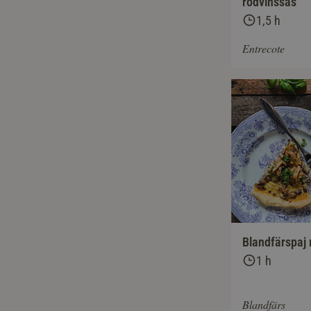
rödvinssås
1,5 h
Entrecote
Blandfärspaj 
1 h
Blandfärs