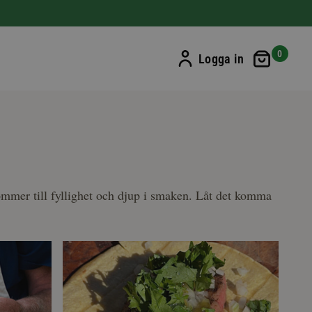
Min ku
0
Logga in
kommer till fyllighet och djup i smaken. Låt det komma