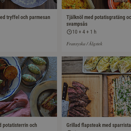
ed tryffel och parmesan
Tjälknöl med potatisgratäng o
svampsås
10 + 4 + 1 h
Fransyska / Älgstek
 potatisterrin och
Grillad flapsteak med sparrista