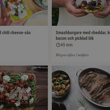
d chili cheese-sås
Smashburgare med cheddar, kr
bacon och picklad lök
45 min
Högrevsfärs / nötfärs