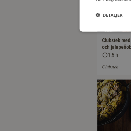
DETALJER
Clubstek med
och jalapeño
1,5 h
Clubstek