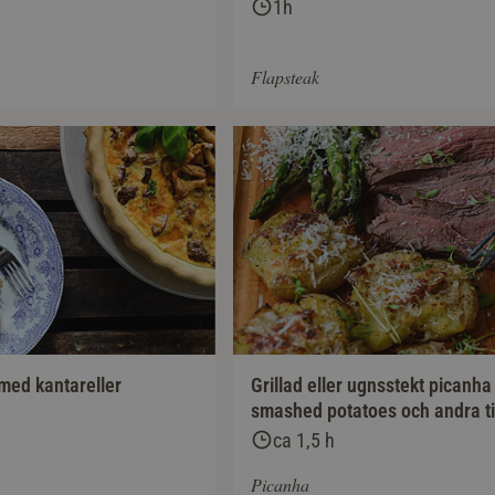
1h
Flapsteak
med kantareller
Grillad eller ugnsstekt picanh
smashed potatoes och andra ti
ca 1,5 h
Picanha