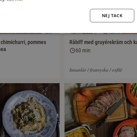
NEJ TACK
 chimichurri, pommes
Råbiff med gruyérekräm och k
bea
60 min
Innanlår / fransyska / oxfilé