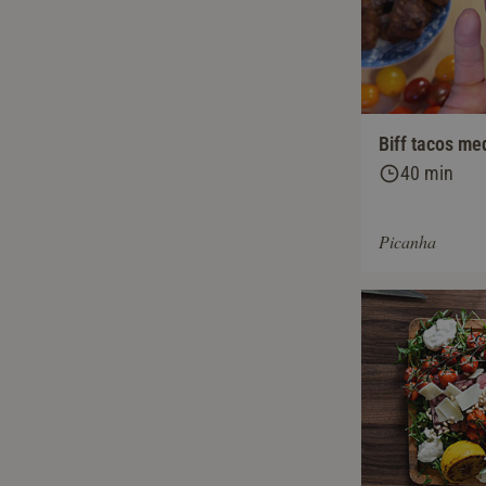
Biff tacos me
40 min
Picanha