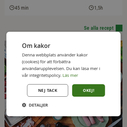
45 min
1,5h
Se alla recept
Om kakor
Denna webbplats använder kakor
(cookies) för att förbättra
användarupplevelsen. Du kan läsa mer i
vår integritetspolicy.
Läs mer
NEJ TACK
OKEJ!
DETALJER