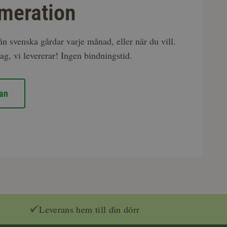
meration
rån svenska gårdar varje månad, eller när du vill.
ag, vi levererar! Ingen bindningstid.
an
Leverans hem till din dörr