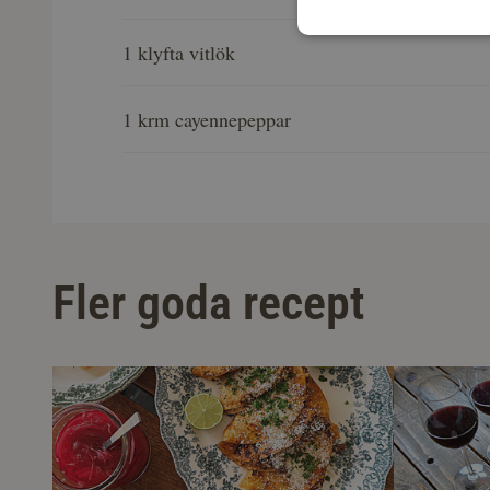
1 klyfta vitlök
1 krm cayennepeppar
Fler goda recept