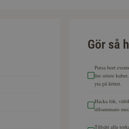
Gör så h
Putsa bort event
lite större kuber.
yta på köttet.
Hacka lök, vitlö
tillsammans med 
Tillsätt alla tor