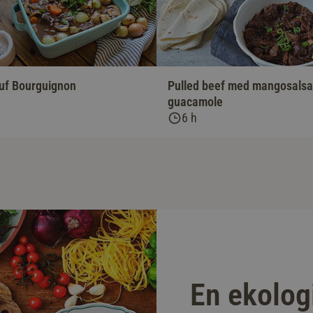
uf Bourguignon
Pulled beef med mangosalsa
guacamole
6 h
En ekolog