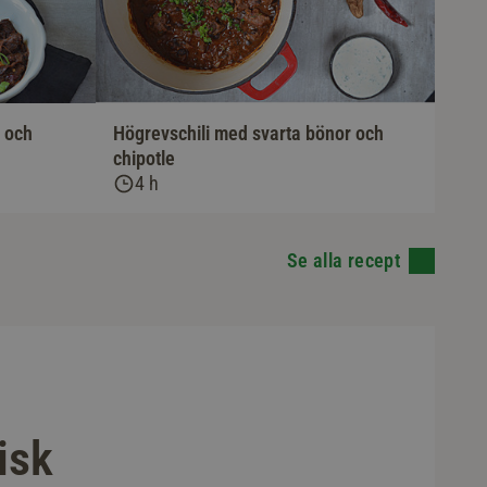
 och
Högrevschili med svarta bönor och
chipotle
4 h
Se alla recept
isk