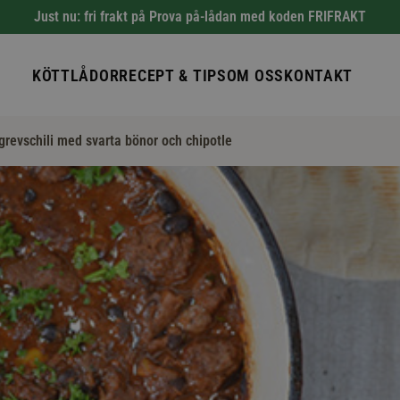
Just nu: fri frakt på Prova på-lådan med koden FRIFRAKT
KÖTTLÅDOR
RECEPT & TIPS
OM OSS
KONTAKT
revschili med svarta bönor och chipotle