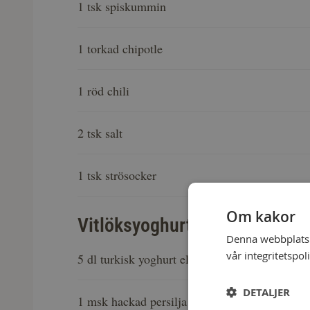
1 tsk spiskummin
1 torkad chipotle
1 röd chili
2 tsk salt
1 tsk strösocker
Om kakor
Vitlöksyoghurt
Denna webbplats a
vår integritetspol
5 dl turkisk yoghurt eller gräddfil
DETALJER
1 msk hackad persilja