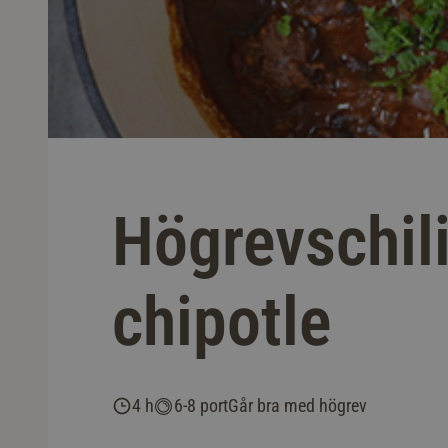
Högrevschil
chipotle
4 h
6-8 port
Går bra med högrev