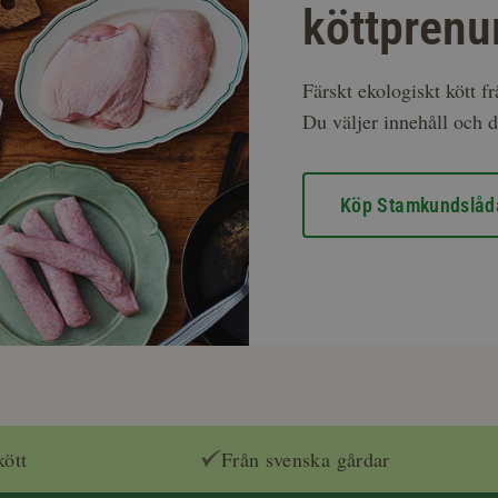
köttprenu
Färskt ekologiskt kött f
Du väljer innehåll och d
Köp Stamkundslåd
kött
Från svenska gårdar