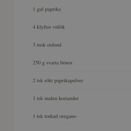
1 gul paprika
4 klyftor vitlök
3 msk oxfond
250 g svarta bönor
2 tsk rökt paprikapulver
1 tsk malen koriander
1 tsk torkad oregano