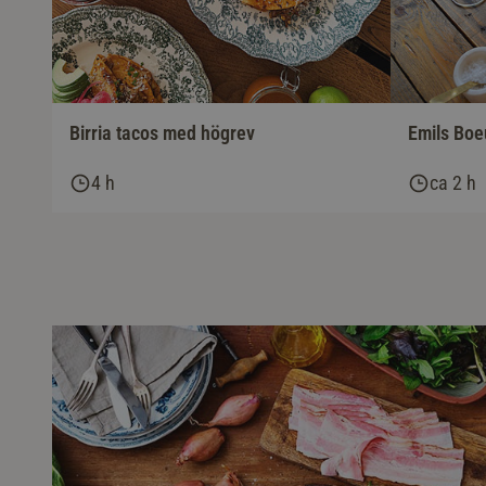
Birria tacos med högrev
Emils Boe
4 h
ca 2 h