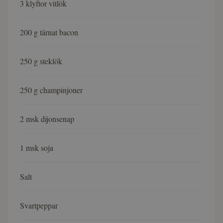
3 klyftor vitlök
200 g tärnat bacon
250 g steklök
250 g champinjoner
2 msk dijonsenap
1 msk soja
Salt
Svartpeppar