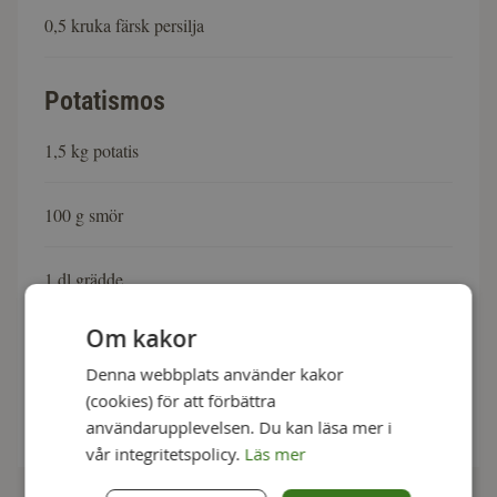
0,5 kruka färsk persilja
Potatismos
1,5 kg potatis
100 g smör
1 dl grädde
Om kakor
1 tsk salt
Denna webbplats använder kakor
(cookies) för att förbättra
0,5 tsk vitpeppar
användarupplevelsen. Du kan läsa mer i
vår integritetspolicy.
Läs mer