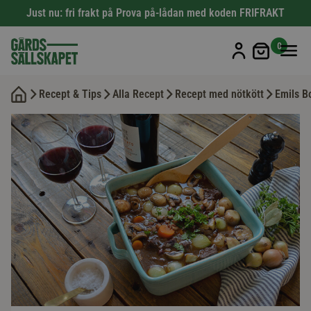
Just nu: fri frakt på Prova på-lådan med koden FRIFRAKT
Min kun
0
Recept & Tips
Alla Recept
Recept med nötkött
Emils B