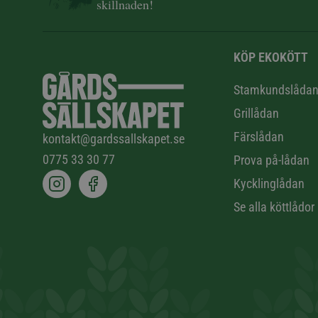
skillnaden!
KÖP EKOKÖTT
Stamkundslåda
Grillådan
Färslådan
kontakt@gardssallskapet.se
0775 33 30 77
Prova på-lådan
Kycklinglådan
Se alla köttlådor