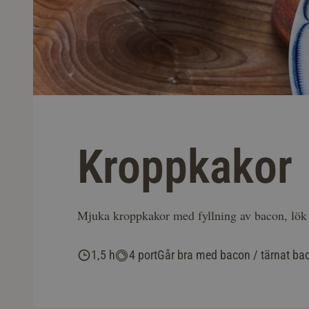
Kroppkakor
Mjuka kroppkakor med fyllning av bacon, lök 
1,5 h
4 port
Går bra med bacon / tärnat ba