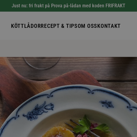
Just nu: fri frakt på Prova på-lådan med koden FRIFRAKT
KÖTTLÅDOR
RECEPT & TIPS
OM OSS
KONTAKT