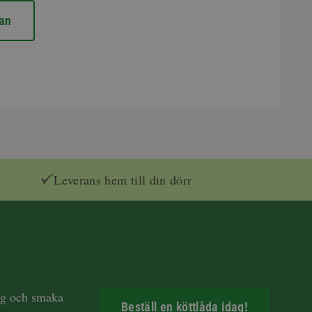
an
Leverans hem till din dörr
dag och smaka
Beställ en köttlåda idag!