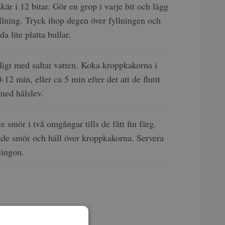
skär i 12 bitar. Gör en grop i varje bit och lägg
llning. Tryck ihop degen över fyllningen och
da lite platta bullar.
ligt med saltat vatten. Koka kroppkakorna i
12 min, eller ca 5 min efter det att de flutit
med hålslev.
te smör i två omgångar tills de fått fin färg.
nde smör och häll över kroppkakorna. Servera
lingon.