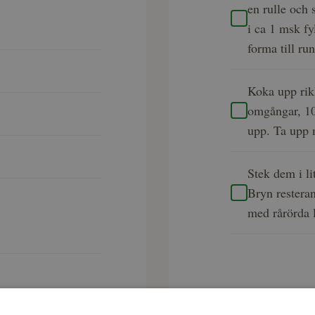
en rulle och 
i ca 1 msk fy
forma till run
Koka upp rik
omgångar, 10-
upp. Ta upp 
Stek dem i li
Bryn restera
med rårörda 