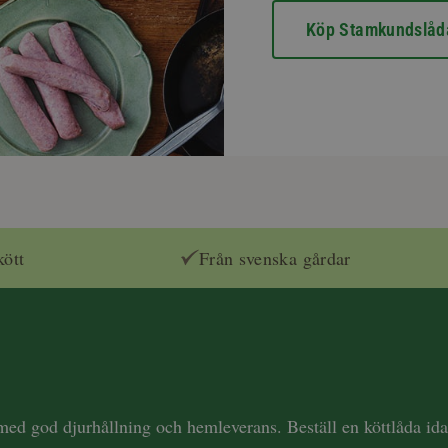
Köp Stamkundslåd
kött
Från svenska gårdar
 med god djurhållning och hemleverans. Beställ en köttlåda i