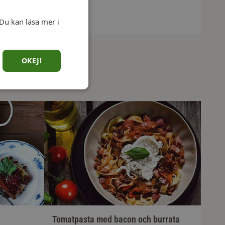
Du kan läsa mer i
OKEJ!
Tomatpasta med bacon och burrata