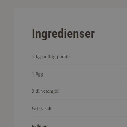
Ingredienser
1 kg mjölig potatis
1 ägg
3 dl vetemjöl
½ tsk salt
Fyllning