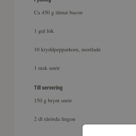
Ca 450 g tärnat bacon
1 gul lök
10 kryddpepparkorn, mortlade
1 msk smör
Till servering
150 g brynt smör
2 dl rårörda lingon