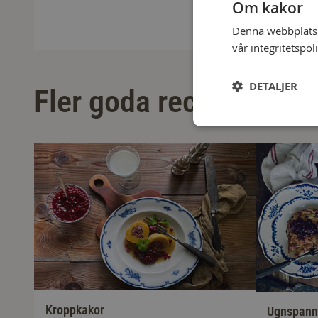
Om kakor
Denna webbplats a
vår integritetspol
DETALJER
Fler goda recept
Kroppkakor
Ugnspann