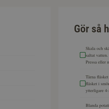
Gör så h
Skala och skä
saltat vatten
Pressa eller 
Tärna fläsket
fläsket i smö
ytterligare 4
Blanda potat