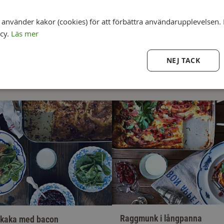
nvänder kakor (cookies) för att förbättra användarupplevelsen. 
icy.
Läs mer
NEJ TACK
Raggmunk i långpanna
kaka med bacon