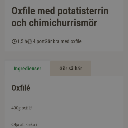
Oxfile med potatisterrin
och chimichurrismör
1,5 h
4 port
Går bra med oxfile
Ingredienser
Gör så här
Oxfilé
400g oxfilé
Olja att steka i