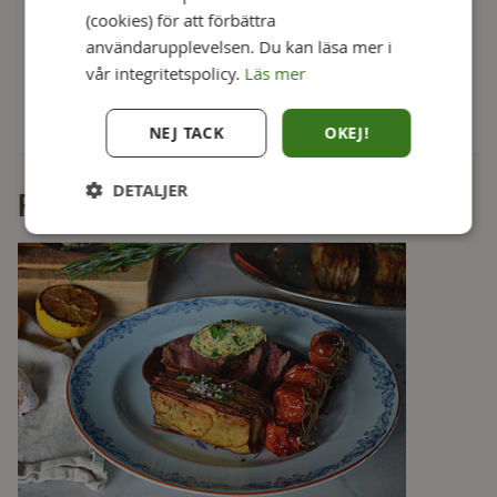
(cookies) för att förbättra
1 chili, finhackad (utan kärnor)
användarupplevelsen. Du kan läsa mer i
vår integritetspolicy.
Läs mer
Salt & peppar
NEJ TACK
OKEJ!
DETALJER
Fler goda recept