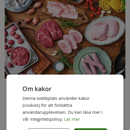
Om kakor
En ekologisk köttprenumeration
Denna webbplats använder kakor
Färskt ekologiskt kött från svenska gårdar varje månad,
(cookies) för att förbättra
eller när du vill. Du väljer innehåll och dag, vi levererar!
användarupplevelsen. Du kan läsa mer i
Ingen bindningstid.
vår integritetspolicy.
Läs mer