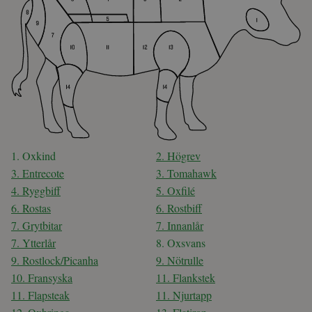
1. Oxkind
2. Högrev
3. Entrecote
3. Tomahawk
4. Ryggbiff
5. Oxfilé
6. Rostas
6. Rostbiff
7. Grytbitar
7. Innanlår
7. Ytterlår
8. Oxsvans
9. Rostlock/Picanha
9. Nötrulle
10. Fransyska
11. Flankstek
11. Flapsteak
11. Njurtapp