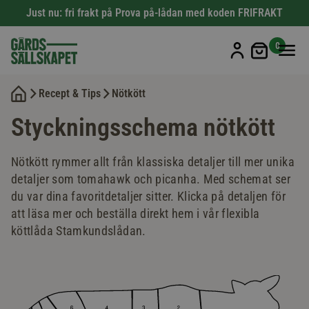
Just nu: fri frakt på Prova på-lådan med koden FRIFRAKT
Min kun
0
Recept & Tips
Nötkött
Styckningsschema nötkött
Nötkött rymmer allt från klassiska detaljer till mer unika
detaljer som tomahawk och picanha. Med schemat ser
du var dina favoritdetaljer sitter. Klicka på detaljen för
att läsa mer och beställa direkt hem i vår flexibla
köttlåda Stamkundslådan.