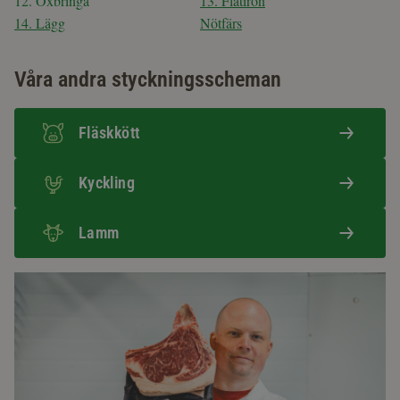
12. Oxbringa
13. Flatiron
14. Lägg
Nötfärs
Våra andra styckningsscheman
Fläskkött
Kyckling
Lamm