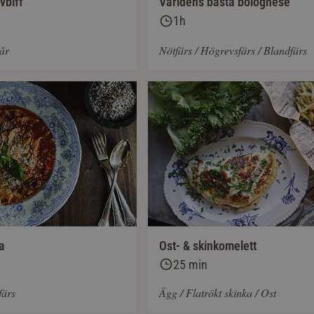
vbiff
Världens bästa bolognese
1h
lår
Nötfärs / Högrevsfärs / Blandfärs
a
Ost- & skinkomelett
25 min
färs
Ägg / Flatrökt skinka / Ost