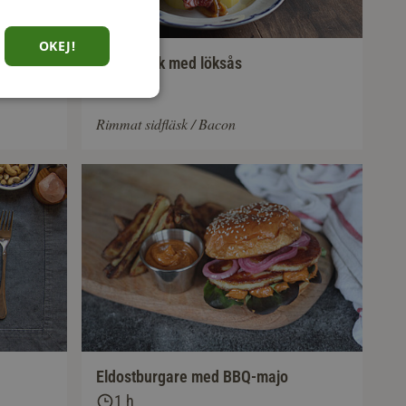
OKEJ!
Stekt fläsk med löksås
45 min
Rimmat sidfläsk / Bacon
Eldostburgare med BBQ-majo
1 h