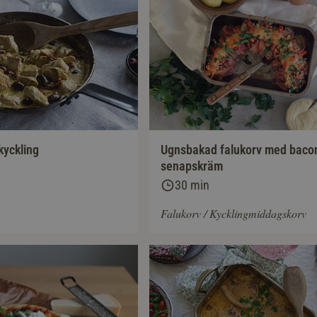
kyckling
Ugnsbakad falukorv med baco
senapskräm
30 min
Falukorv / Kycklingmiddagskorv