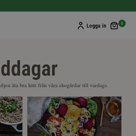
Min ku
0
Logga in
iddagar
ljen äta bra kött från våra ekogårdar till vardags.