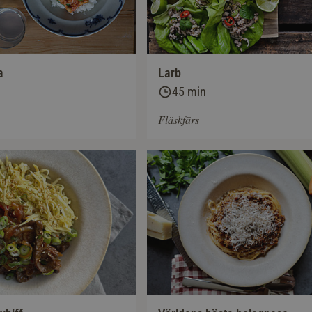
a
Larb
45 min
Fläskfärs