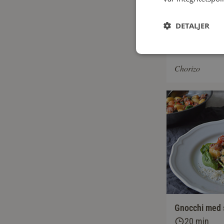
DETALJER
Snabb krämig
30 min
Chorizo
Gnocchi med s
20 min