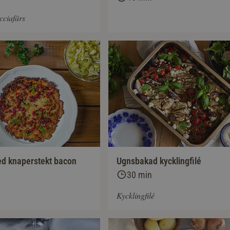
icciafärs
d knaperstekt bacon
Ugnsbakad kycklingfilé
30 min
Kycklingfilé