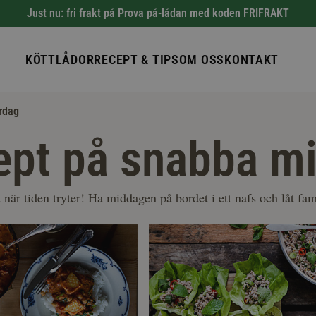
Just nu: fri frakt på Prova på-lådan med koden FRIFRAKT
KÖTTLÅDOR
RECEPT & TIPS
OM OSS
KONTAKT
rdag
ept på snabba m
 när tiden tryter! Ha middagen på bordet i ett nafs och låt fami