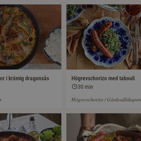
or i krämig dragonsås
Högrevschorizo med tabouli
30 min
r
Högrevschorizo / Gårdssällskapets