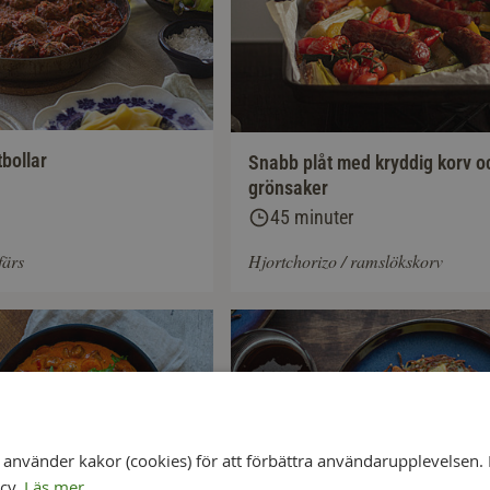
tbollar
Snabb plåt med kryddig korv o
grönsaker
45 minuter
färs
Hjortchorizo / ramslökskorv
nvänder kakor (cookies) för att förbättra användarupplevelsen. 
icy.
Läs mer