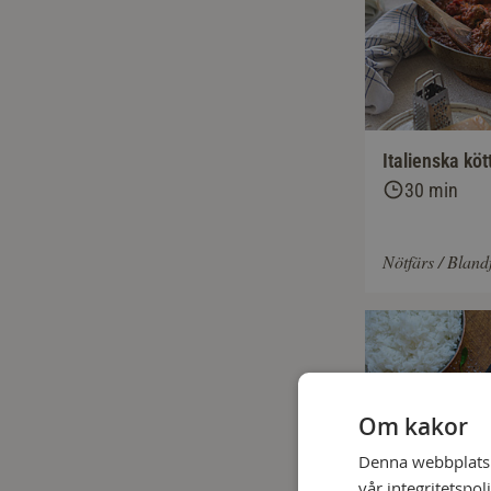
Italienska köt
30 min
Nötfärs / Bland
Om kakor
Denna webbplats a
vår integritetspol