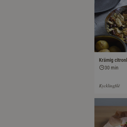
Krämig citron
30 min
Kycklingfilé