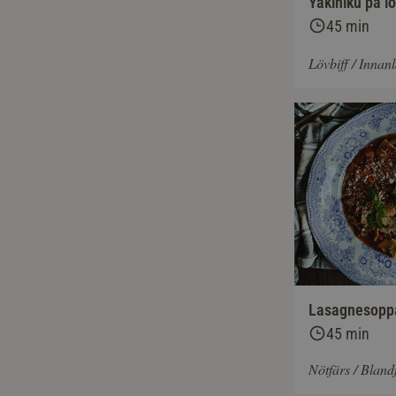
Yakiniku på lö
45 min
Lövbiff / Innan
Lasagnesopp
45 min
Nötfärs / Bland