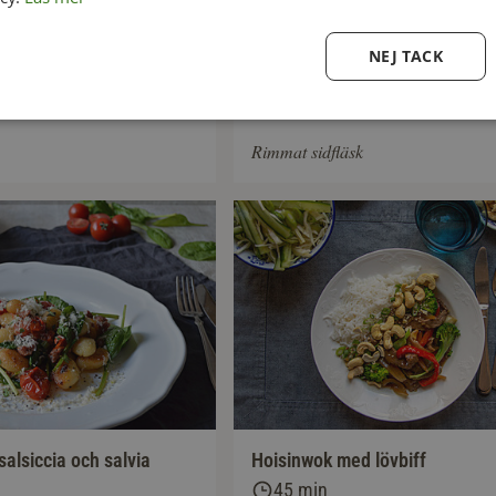
NEJ TACK
 chorizogryta
Rårakor med stekt fläsk
30 min
Rimmat sidfläsk
alsiccia och salvia
Hoisinwok med lövbiff
45 min