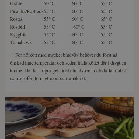
Oxfilé
50° C
60° C
65° C
Picanha/Rostlock
55° C
60° C
65° C
Rostas
55° C
60° C
65° C
Rostbiff
55° C
60° C
65° C
Ryggbiff
55° C
60° C
65° C
Tomahawk
55° C
60° C
65° C
*=För nötkött med mycket bindväv behöver du först nå
önskad innertemperatur och sedan hålla köttet där i drygt en
timme. Det här frigör gelatinet i bindväven och du får nötkött
som är oförglömligt mört och smakrikt.