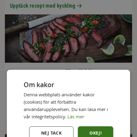
Upptäck recept med kyckling
Innertemperaturer för nötkött
Om kakor
Innan tillagning ska köttet ha samma temperatur rakt igenom,
så ställ fram det i rumstemperatur en stund. Låt köttet vila
Denna webbplats använder kakor
innan servering, så saften får sprida sig.
(cookies) för att förbättra
användarupplevelsen. Du kan läsa mer i
Upptäck recept med nötkött
vår integritetspolicy.
Läs mer
NEJ TACK
OKEJ!