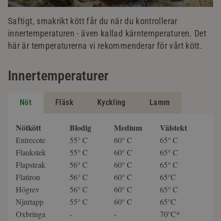
Saftigt, smakrikt kött får du när du kontrollerar
innertemperaturen - även kallad kärntemperaturen. Det
här är temperaturerna vi rekommenderar för vårt kött.
Innertemperaturer
Nöt
Fläsk
Kyckling
Lamm
Nötkött
Blodig
Medium
Välstekt
Entrecote
55° C
60° C
65° C
Flankstek
55° C
60° C
65° C
Flapsteak
56° C
60° C
65° C
Flatiron
56° C
60° C
65°C
Högrev
56° C
60° C
65° C
Njurtapp
55° C
60° C
65°C
Oxbringa
-
-
70°C*