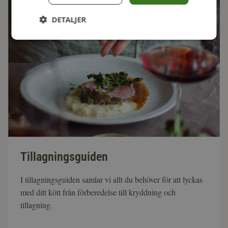
DETALJER
Tillagningsguiden
I tillagningsguiden samlar vi allt du behöver för att lyckas
med ditt kött från förberedelse till kryddning och
tillagning.