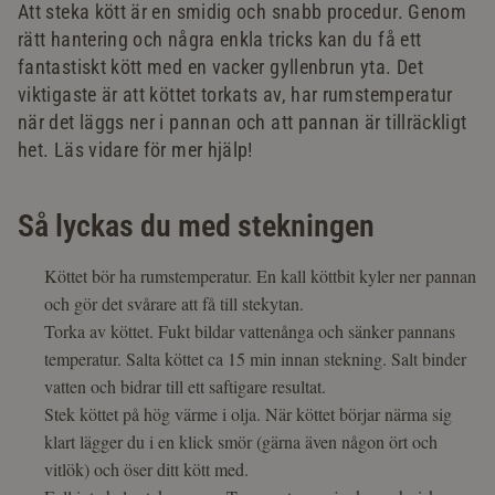
Att steka kött är en smidig och snabb procedur. Genom
rätt hantering och några enkla tricks kan du få ett
fantastiskt kött med en vacker gyllenbrun yta. Det
viktigaste är att köttet torkats av, har rumstemperatur
när det läggs ner i pannan och att pannan är tillräckligt
het. Läs vidare för mer hjälp!
Så lyckas du med stekningen
Köttet bör ha rumstemperatur. En kall köttbit kyler ner pannan
och gör det svårare att få till stekytan.
Torka av köttet. Fukt bildar vattenånga och sänker pannans
temperatur. Salta köttet ca 15 min innan stekning. Salt binder
vatten och bidrar till ett saftigare resultat.
Stek köttet på hög värme i olja. När köttet börjar närma sig
klart lägger du i en klick smör (gärna även någon ört och
vitlök) och öser ditt kött med.