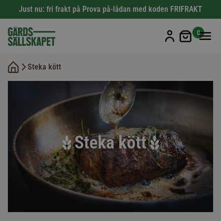
Just nu: fri frakt på Prova på-lådan med koden FRIFRAKT
Min kun
0
Steka kött
Steka kött