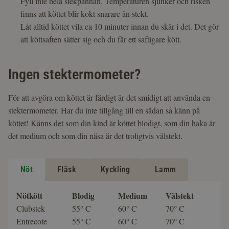
Fyll inte hela stekpannan. Temperaturen sjunker och risken
finns att köttet blir kokt snarare än stekt.
Låt alltid köttet vila ca 10 minuter innan du skär i det. Det gör
att köttsaften sätter sig och du får ett saftigare kött.
Ingen stektermometer?
För att avgöra om köttet är färdigt är det smidigt att använda en
stektermometer. Har du inte tillgång till en sådan så känn på
köttet! Känns det som din kind är köttet blodigt, som din haka är
det medium och som din näsa är det troligtvis välstekt.
Nöt
Fläsk
Kyckling
Lamm
Nötkött
Blodig
Medium
Välstekt
Clubstek
55° C
60° C
70° C
Entrecote
55° C
60° C
70° C