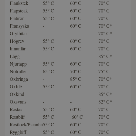
Flankstek
55° C
60° C
70° C
Flapsteak
55° C
60° C
70° C
Flatiron
55° C
60° C
70° C
Fransyska
-
60° C
70° C*
Grytbitar
-
-
70° C*
Högrev
55° C
60° C
70° C
Innanlår
55° C
60° C
70° C
Lägg
-
-
85° C*
Njurtapp
55° C
60° C
70° C
Nötrulle
65° C
70° C
75° C
Oxbringa
-
85° C
70° C*
Oxfilé
55° C
60° C
70° C
Oxkind
-
-
85° C*
Oxsvans
-
-
82° C*
Rostas
55° C
60° C
70° C
Rostbiff
55° C
60° C
70° C
Rostlock/Picanha
55° C
60° C
70° C
Ryggbiff
55° C
60° C
70° C