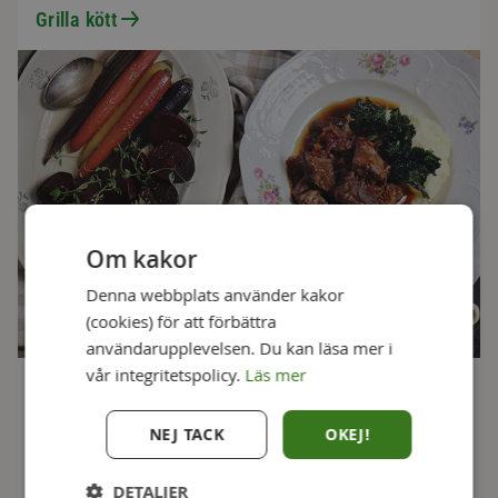
Grilla kött
Om kakor
Denna webbplats använder kakor
(cookies) för att förbättra
användarupplevelsen. Du kan läsa mer i
vår integritetspolicy.
Läs mer
Koka kött
NEJ TACK
OKEJ!
Såhär kokar du ditt kött på bästa sätt.
Koka kött
DETALJER