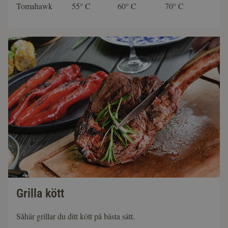
Tomahawk
55° C
60° C
70° C
Grilla kött
Såhär grillar du ditt kött på bästa sätt.