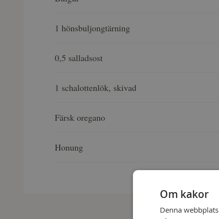
1 hönsbuljongtärning
0,5 salladsost
1 schalottenlök, skivad
Färsk oregano
Honung
Om kakor
Denna webbplats a