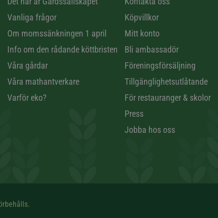
n
Det här är Gårdssällskapet
Kontakta oss
Vanliga frågor
Köpvillkor
Om momssänkningen 1 april
Mitt konto
Info om den rådande köttbristen
Bli ambassadör
Våra gårdar
Föreningsförsäljning
Våra mathantverkare
Tillgänglighetsutlåtande
Varför eko?
För restauranger & skolor
Press
Jobba hos oss
örbehålls.