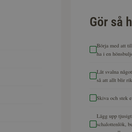
Gör så h
Börja med att ti
ha i en hönsbuljo
Låt svalna något
så att allt blir r
Skiva och stek el
Lägg upp tjusig
schalottenlök, b