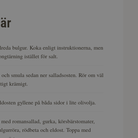
är
llreda bulgur. Koka enligt instruktionerna, men
ngtärning istället för salt.
 och smula sedan ner salladsosten. Rör om väl
iktigt krämigt.
dosten gyllene på båda sidor i lite olivolja.
t med romansallad, gurka, körsbärstomater,
ulgurröra, rödbeta och eldost. Toppa med