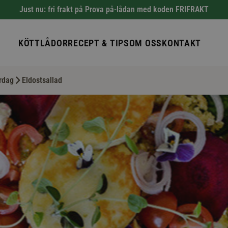
Just nu: fri frakt på Prova på-lådan med koden FRIFRAKT
KÖTTLÅDOR
RECEPT & TIPS
OM OSS
KONTAKT
rdag
Eldostsallad