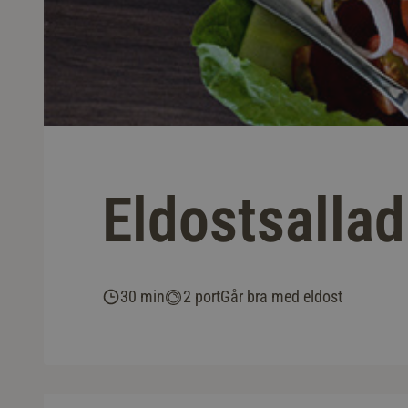
Eldostsallad
30 min
2 port
Går bra med eldost