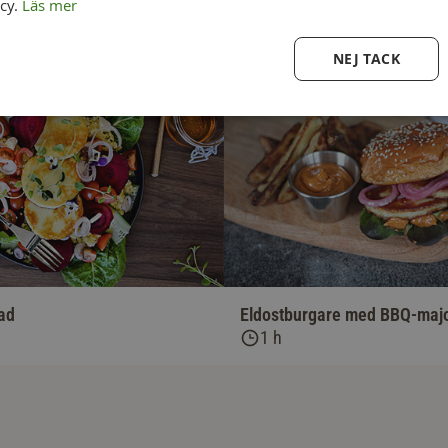
icy.
Läs mer
NEJ TACK
lad
Eldostburgare med BBQ-maj
1 h