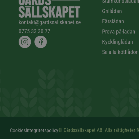
Stamkundslåda
Grillådan
Färslådan
kontakt@gardssallskapet.se
0775 33 30 77
Prova på-lådan
Kycklinglådan
Se alla köttlådor
© Gårdssällskapet AB. Alla rättigheter f
Cookies
Integritetspolicy