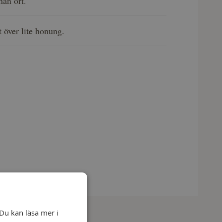
nan ört.
t över lite honung.
Du kan läsa mer i