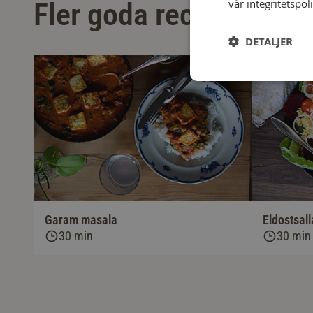
vår integritetspol
Fler goda recept
DETALJER
Garam masala
Eldostsal
30 min
30 min