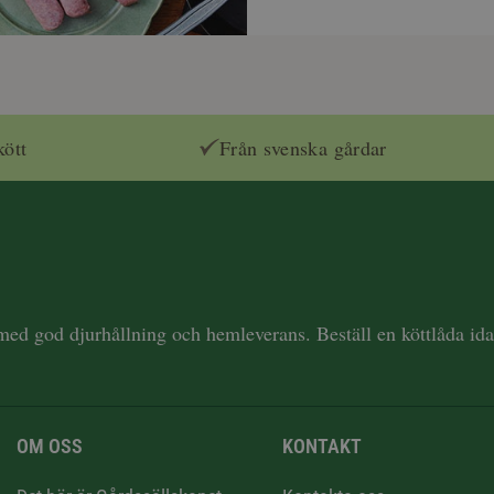
kött
Från svenska gårdar
 med god djurhållning och hemleverans. Beställ en köttlåda i
OM OSS
KONTAKT