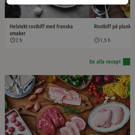
Helstekt rostbiff med franska
Rostbiff på planka
smaker
2 h
1,5 h
Se alla recept