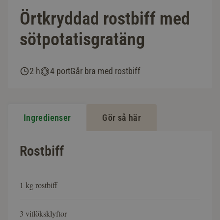
Örtkryddad rostbiff med
sötpotatisgratäng
2 h
4 port
Går bra med rostbiff
Ingredienser
Gör så här
Rostbiff
1 kg rostbiff
3 vitlöksklyftor