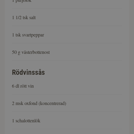
1 1/2 tsk salt
1 tsk svartpeppar
50 g västerbottenost
Rödvinssås
6 dl rött vin
2 msk oxfond (koncentrerad)
1 schalottenlök