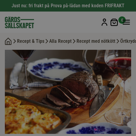
Just nu: fri frakt på Prova på-lådan med koden FRIFRAKT
Min kun
0
Recept & Tips
Alla Recept
Recept med nötkött
Örtkryd