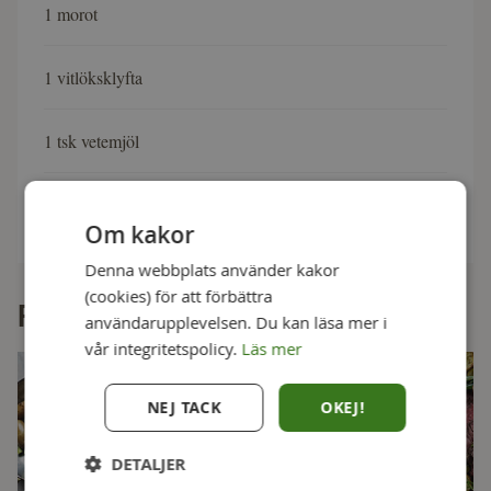
1 morot
1 vitlöksklyfta
1 tsk vetemjöl
1 msk smör
Om kakor
Denna webbplats använder kakor
(cookies) för att förbättra
Fler goda recept
användarupplevelsen. Du kan läsa mer i
vår integritetspolicy.
Läs mer
NEJ TACK
OKEJ!
DETALJER