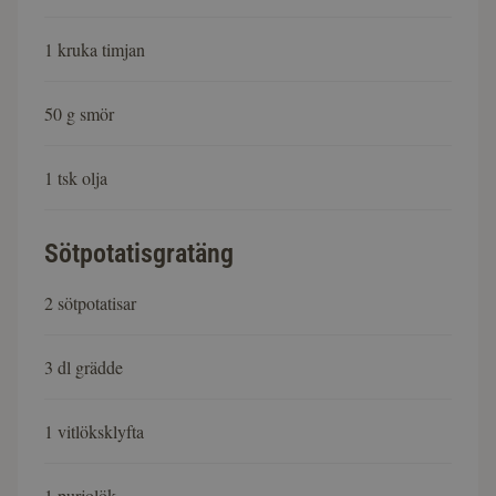
1 kruka timjan
50 g smör
1 tsk olja
Sötpotatisgratäng
2 sötpotatisar
3 dl grädde
1 vitlöksklyfta
1 purjolök