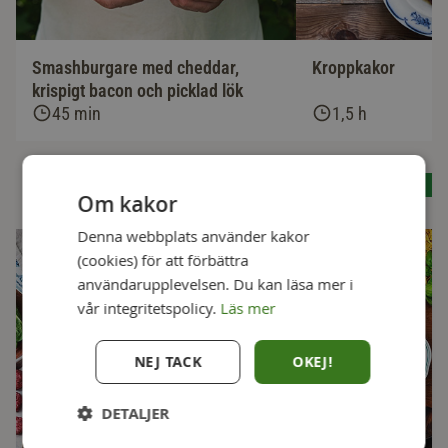
Smashburgare med cheddar,
Kroppkakor
krispigt bacon och picklad lök
45 min
1,5 h
Se alla recept
Om kakor
Denna webbplats använder kakor
(cookies) för att förbättra
användarupplevelsen. Du kan läsa mer i
vår integritetspolicy.
Läs mer
NEJ TACK
OKEJ!
DETALJER