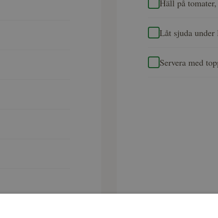
Häll på tomater,
Låt sjuda under 
Servera med topp