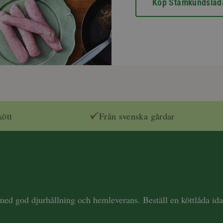
Köp Stamkundslåd
kött
Från svenska gårdar
 med god djurhållning och hemleverans. Beställ en köttlåda i