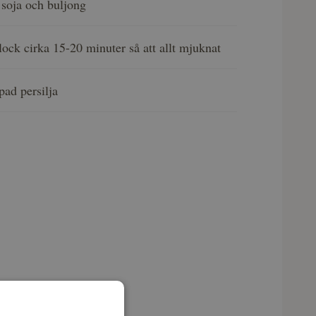
 soja och buljong
lock cirka 15-20 minuter så att allt mjuknat
ad persilja