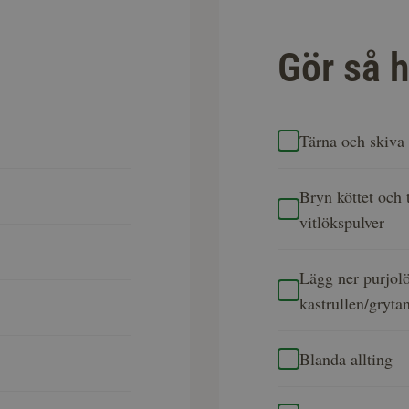
Gör så h
Tärna och skiva 
Bryn köttet och t
vitlökspulver
Lägg ner purjolök
kastrullen/gryta
Blanda allting