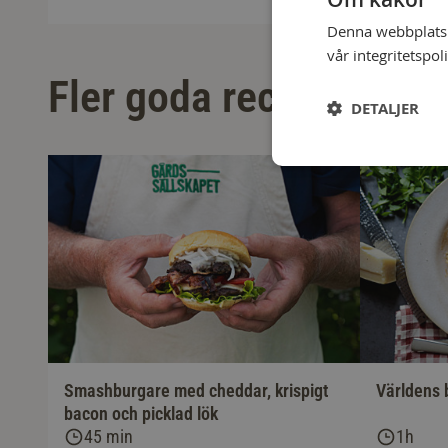
Denna webbplats a
vår integritetspol
Fler goda recept
DETALJER
Smashburgare med cheddar, krispigt
Världens 
bacon och picklad lök
45 min
1h