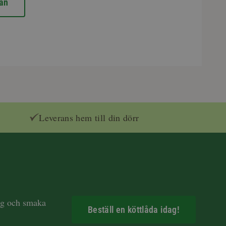
an
Leverans hem till din dörr
dag och smaka
Beställ en köttlåda idag!