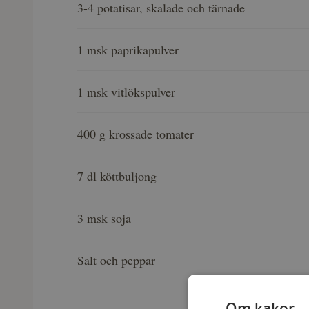
3-4 potatisar, skalade och tärnade
1 msk paprikapulver
1 msk vitlökspulver
400 g krossade tomater
7 dl köttbuljong
3 msk soja
Salt och peppar
Om kakor