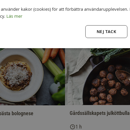
nvänder kakor (cookies) för att förbättra användarupplevelsen. 
icy.
Läs mer
NEJ TACK
Gårdssällskapets julköttbulla
bästa bolognese
1 h