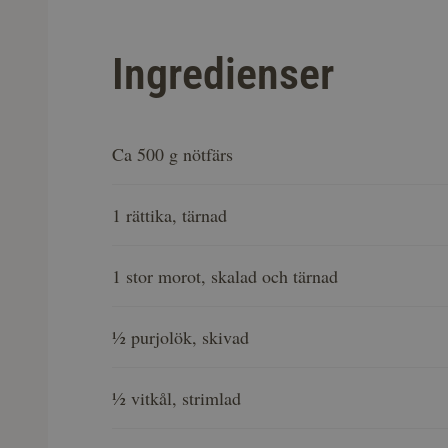
Ingredienser
Ca 500 g nötfärs
1 rättika, tärnad
1 stor morot, skalad och tärnad
½ purjolök, skivad
½ vitkål, strimlad