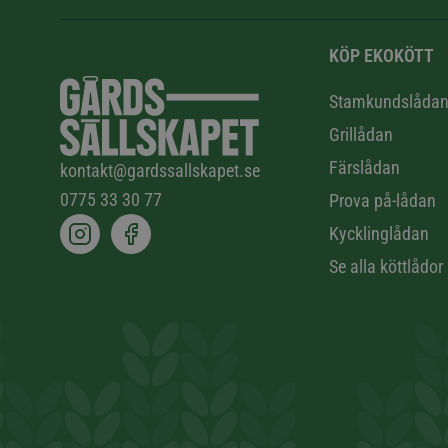
KÖP EKOKÖTT
Stamkundslåda
Grillådan
Färslådan
kontakt@gardssallskapet.se
0775 33 30 77
Prova på-lådan
Kycklinglådan
Se alla köttlådor