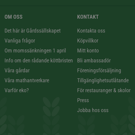
OM OSS
KONTAKT
n
Det här är Gårdssällskapet
Kontakta oss
Vanliga frågor
Köpvillkor
Om momssänkningen 1 april
Mitt konto
Info om den rådande köttbristen
Bli ambassadör
Våra gårdar
Föreningsförsäljning
Våra mathantverkare
Tillgänglighetsutlåtande
Varför eko?
För restauranger & skolor
Press
Jobba hos oss