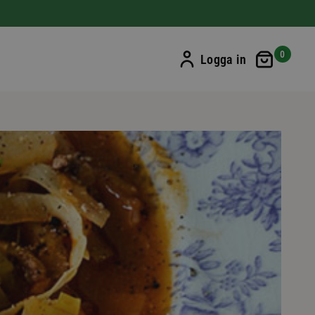
Min ku
0
Logga in