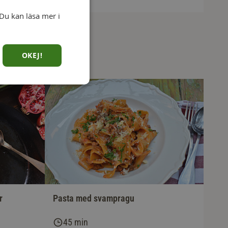
Du kan läsa mer i
OKEJ!
r
Pasta med svampragu
45 min