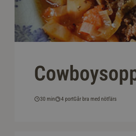
Cowboysopp
30 min
4 port
Går bra med nötfärs