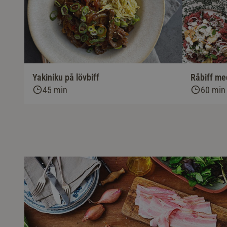
Yakiniku på lövbiff
Råbiff me
45 min
60 min