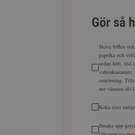
Gör så h
Skiva biffen och
paprika och vitl
sedan kött, röd 
vattenkastanjer.
omrörning. Tills
ner värmen till 
Koka riset enli
Smaka upp gryta
tillsammans med