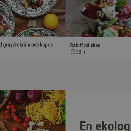
d gruyérekräm och kapris
Råbiff på sked
30 h
En ekolog