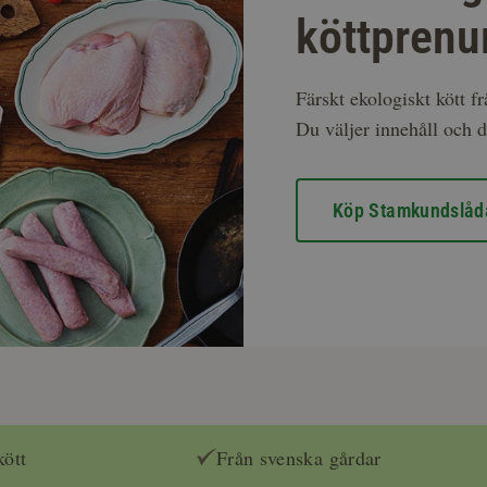
köttprenu
Färskt ekologiskt kött f
Du väljer innehåll och d
Köp Stamkundslåd
kött
Från svenska gårdar