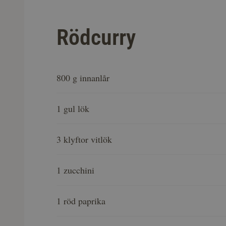
Rödcurry
800 g innanlår
1 gul lök
3 klyftor vitlök
1 zucchini
1 röd paprika