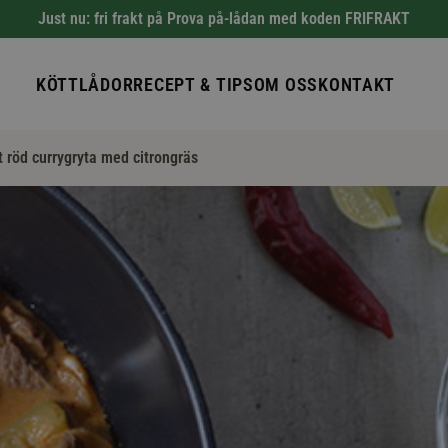
Just nu: fri frakt på Prova på-lådan med koden FRIFRAKT
KÖTTLÅDOR
RECEPT & TIPS
OM OSS
KONTAKT
 röd currygryta med citrongräs