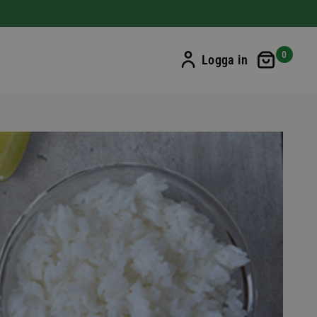
Min ku
0
Logga in