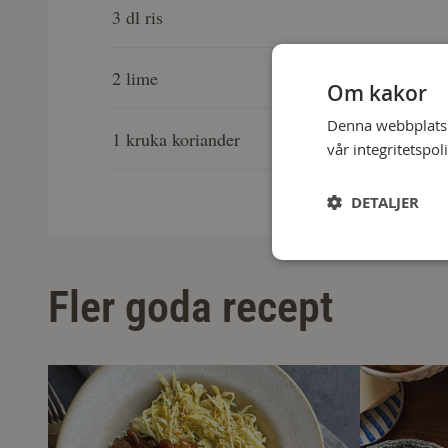
3 dl ris
2 lime
Om kakor
Denna webbplats a
1 kruka koriander
vår integritetspol
DETALJER
Fler goda recept