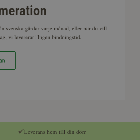
meration
rån svenska gårdar varje månad, eller när du vill.
ag, vi levererar! Ingen bindningstid.
an
Leverans hem till din dörr