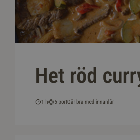
Het röd curr
1 h
6 port
Går bra med innanlår