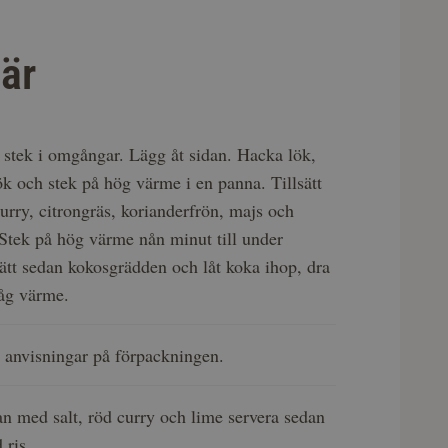
är
 stek i omgångar. Lägg åt sidan. Hacka lök,
ök och stek på hög värme i en panna. Tillsätt
curry, citrongräs, korianderfrön, majs och
 Stek på hög värme nån minut till under
ätt sedan kokosgrädden och låt koka ihop, dra
låg värme.
gt anvisningar på förpackningen.
n med salt, röd curry och lime servera sedan
 ris.