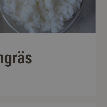
ngräs