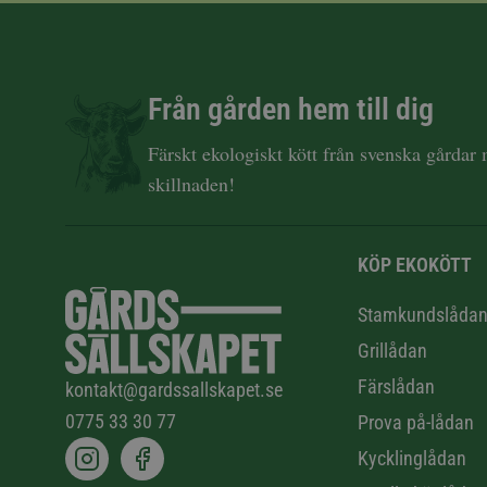
Från gården hem till dig
Färskt ekologiskt kött från svenska gårdar
skillnaden!
KÖP EKOKÖTT
Stamkundslåda
Grillådan
Färslådan
kontakt@gardssallskapet.se
0775 33 30 77
Prova på-lådan
Kycklinglådan