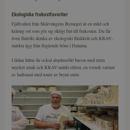
Ekologiska frukostfavoriter
Fjällvallen från Skärvångens Bymejeri är en mild och
krämig ost som gör sig riktigt fint till frukosten. Du får
även flatrökt skinka av ekologiskt fläskkött och KRAV-
märkta ägg från frigående höns i Dalarna.
I lådan hittar du också alspånsrökt bacon med extra
mycket smak och KRAV-märkt eldost, en svensk variant
av halloumi med toner av brynt smör.