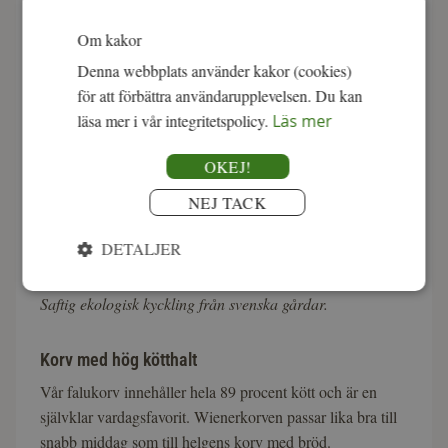
Svensk ekologisk kyckling
som är saftig, smakrik och
inte släpper vätska i pannan. Vi packar både kycklingfilé
Om kakor
och kycklingklubbor för en varierad veckomeny.
Denna webbplats använder kakor (cookies)
för att förbättra användarupplevelsen. Du kan
läsa mer i vår integritetspolicy.
Läs mer
OKEJ!
NEJ TACK
DETALJER
Saftig ekologisk kyckling från svenska gårdar.
Korv med hög kötthalt
Vår falukorv innehåller hela 89 procent kött och är en
självklar vardagsfavorit. Wienerkorven passar lika bra till
snabb middag som till helgens korv med bröd.