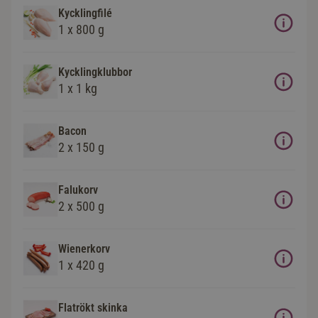
Kycklingfilé
1 x 800 g
Kycklingklubbor
1 x 1 kg
Bacon
2 x 150 g
Falukorv
2 x 500 g
Wienerkorv
1 x 420 g
Flatrökt skinka