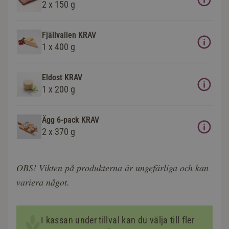
2 x 150 g
Fjällvallen KRAV
1 x 400 g
Eldost KRAV
1 x 200 g
Ägg 6-pack KRAV
2 x 370 g
OBS! Vikten på produkterna är ungefärliga och kan
variera något.
I kassan under tillval kan du välja till fler