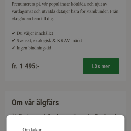
Prenumerera på vår populäraste köttlåda och njut av
vardagsmat och utvalda detaljer bara för stamkunder. Från
ekogården hem till dig.
✔
Du väljer innehållet
✔
Svenskt, ekologisk & KRAV-märkt
✔
Ingen bindningstid
fr. 1 495:-
Läs mer
Om vår älgfärs
Älgfärs är en smakrik och mager färs med tydlig viltsmak.
Ett utmärkt sätt att börja laga vilt för den nyfikne och en
Om kakor
självklar favorit hos den vane viltkocken. Köttet kommer