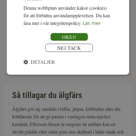
från älgar som levt fritt i svenska skogar på det naturen
Denna webbplats använder kakor (cookies)
erbjuder. Färsen passar lika bra i vardagsrätter som i
för att förbättra användarupplevelsen. Du kan
helgmiddagar och är lätt att variera.
läsa mer i vår integritetspolicy.
Läs mer
OKEJ!
100 % svenskt viltkött. Köttet kan ha varit fryst före
leverans men går utmärkt att frysa igen utan att smaken
NEJ TACK
påverkas.
DETALJER
Så tillagar du älgfärs
Älgfärs gör sig utmärkt i biffar, järpar, köttbullar eller din
köttfärssås för att ge pastan i vardagen extra mycket
karaktär. Eftersom färsen är magrare än nötfärs kan en
skvätt grädde eller smör göra stor skillnad i både smak och