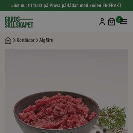
Just nu: fri frakt på Prova på-lådan med koden FRIFRAKT
Min kun
0
Köttlådor
Älgfärs