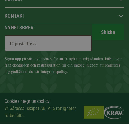
KONTAKT
NYHETSBREV
Skicka
Signa upp på vårt nyhetsbrev för att få nyheter, erbjudanden, hälsningar
från ekogården och matinspiration till din inkorg. Genom att registrera
dig godkänner du vår
integritetspolicy
.
Cookies
Integritetspolicy
© Gårdssällskapet AB. Alla rättigheter
förbehålls.