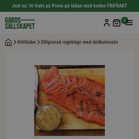
Just nu: fri frakt på Prova på-lådan med koden FRIFRAKT
Min kun
0
Köttlådor
Dillgravad regnbåge med delikatessås