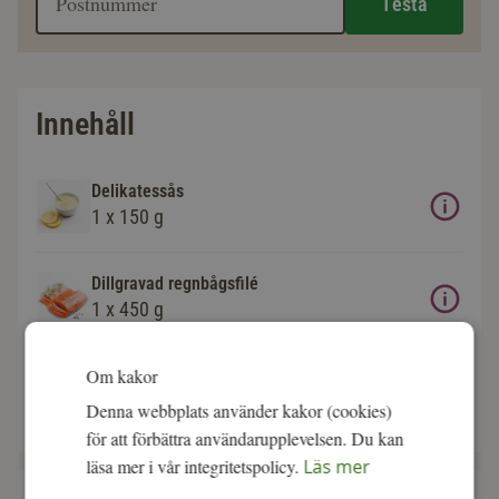
Testa
Innehåll
Delikatessås
1 x 150 g
Dillgravad regnbågsfilé
1 x 450 g
Om kakor
OBS! Vikten på produkterna är ungefärliga och kan
Denna webbplats använder kakor (cookies)
variera något.
för att förbättra användarupplevelsen. Du kan
läsa mer i vår integritetspolicy.
Läs mer