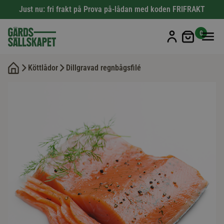
Just nu: fri frakt på Prova på-lådan med koden FRIFRAKT
Min kun
0
Köttlådor
Dillgravad regnbågsfilé