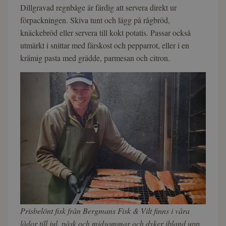
Dillgravad regnbåge är färdig att servera direkt ur
förpackningen. Skiva tunt och lägg på rågbröd,
knäckebröd eller servera till kokt potatis. Passar också
utmärkt i snittar med färskost och pepparrot, eller i en
krämig pasta med grädde, parmesan och citron.
Prisbelönt fisk från Bergmans Fisk & Vilt finns i våra
lådor till jul, påsk och midsommar och dyker ibland upp