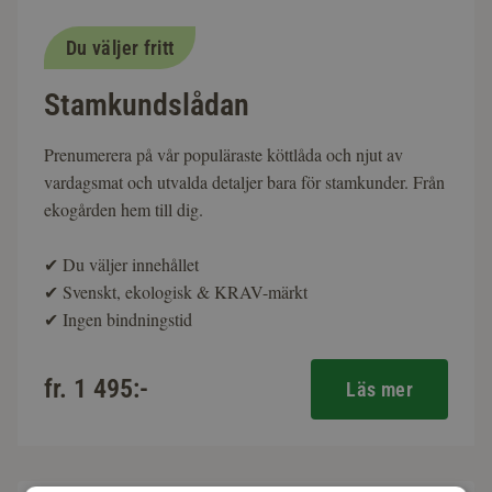
Du väljer fritt
Stamkundslådan
Prenumerera på vår populäraste köttlåda och njut av
vardagsmat och utvalda detaljer bara för stamkunder. Från
ekogården hem till dig.
✔
Du väljer innehållet
✔
Svenskt, ekologisk & KRAV-märkt
✔
Ingen bindningstid
fr. 1 495:-
Läs mer