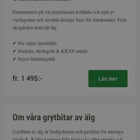
Prenumerera på vår populäraste köttlåda och njut av
vardagsmat och utvalda detaljer bara för stamkunder. Från
ekogården hem till dig.
✔
Du väljer innehållet
✔
Svenskt, ekologisk & KRAV-märkt
✔
Ingen bindningstid
fr. 1 495:-
Läs mer
Om våra grytbitar av älg
Grytbitar av älg är färdigskurna och perfekta för mustiga
långkok. Köttet kommer från fransyska eller ytterlår och