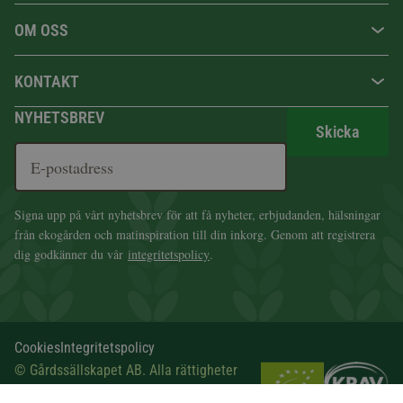
OM OSS
KONTAKT
NYHETSBREV
Skicka
Signa upp på vårt nyhetsbrev för att få nyheter, erbjudanden, hälsningar
från ekogården och matinspiration till din inkorg. Genom att registrera
dig godkänner du vår
integritetspolicy
.
Cookies
Integritetspolicy
© Gårdssällskapet AB. Alla rättigheter
förbehålls.