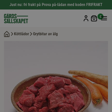
Just nu: fri frakt på Prova på-lådan med koden FRIFRAKT
Min kun
0
Köttlådor
Grytbitar av älg