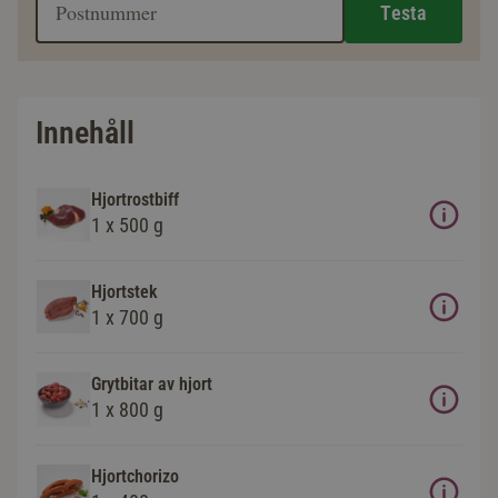
Testa
Innehåll
Hjortrostbiff
1 x 500 g
Hjortstek
1 x 700 g
Grytbitar av hjort
1 x 800 g
Hjortchorizo