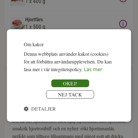
1 x 400 g
Hjortfärs
1 x 500 g
Om kakor
OBS! Vikten på produkterna är ungefärliga och kan
Denna webbplats använder kakor (cookies)
variera något.
för att förbättra användarupplevelsen. Du kan
läsa mer i vår integritetspolicy.
Läs mer
Beskrivning
OKEJ!
NEJ TACK
Smakrikt svenskt hjortkött
Vi packar ned hjortdetaljer till dig som älskar – eller vill
DETALJER
prova – hur svenskt hjortkött smakar.
Du får het hjortchorizo med djup hjortsmak, mör hjortstek,
smakrik hjortrostbiff och en nyhet: rökt hjortinnanlår,
perfekt som tilltugg tillsammans med något gott att dricka.