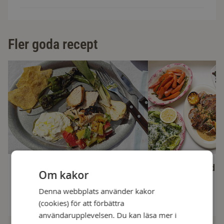
Fler goda recept
Yuzumarinerad kyckling med
Kycklingfilé med ro
Om kakor
grillad ananas- och
och dragonsås
grapefruktsalsa
Denna webbplats använder kakor
2 h + 40 min
(cookies) för att förbättra
användarupplevelsen. Du kan läsa mer i