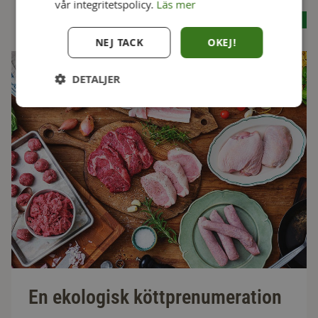
vår integritetspolicy.
Läs mer
Se alla recept
NEJ TACK
OKEJ!
DETALJER
En ekologisk köttprenumeration