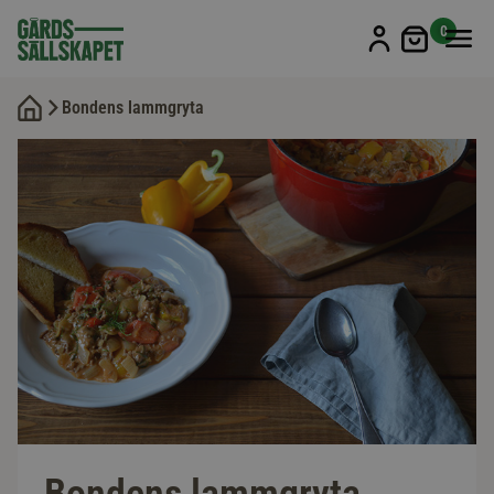
Min kun
0
Bondens lammgryta