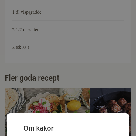
1 dl vispgrädde
2 1/2 dl vatten
2 tsk salt
Fler goda recept
Om kakor