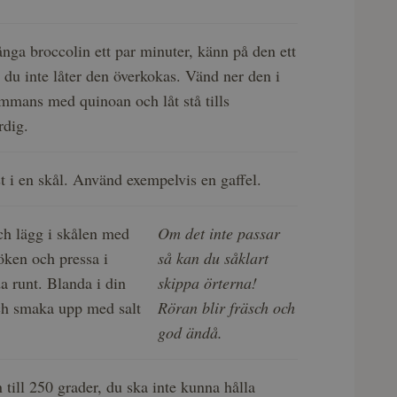
ånga broccolin ett par minuter, känn på den ett
t du inte låter den överkokas. Vänd ner den i
ammans med quinoan och låt stå tills
ärdig.
t i en skål. Använd exempelvis en gaffel.
ch lägg i skålen med
Om det inte passar
tlöken och pressa i
så kan du såklart
 runt. Blanda i din
skippa örterna!
ch smaka upp med salt
Röran blir fräsch och
god ändå.
 till 250 grader, du ska inte kunna hålla