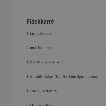
Fläskkarré
1 kg fläskkarré
2 msk honung
1,5 msk kinesisk soja
1 tsk chiliflakes (0,5 för känsliga munnar)
1 citron, saften av
2 klyftor vitlök