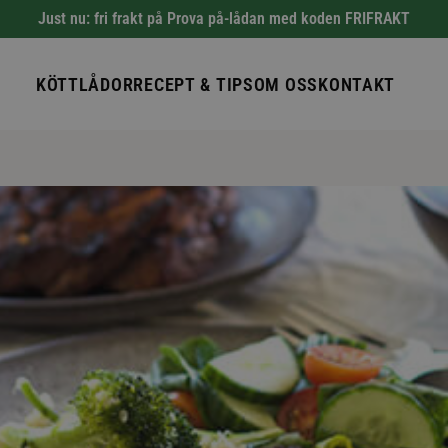
Just nu: fri frakt på Prova på-lådan med koden FRIFRAKT
KÖTTLÅDOR
RECEPT & TIPS
OM OSS
KONTAKT