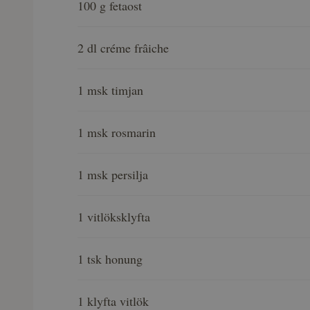
100 g fetaost
2 dl créme frâiche
1 msk timjan
1 msk rosmarin
1 msk persilja
1 vitlöksklyfta
1 tsk honung
1 klyfta vitlök