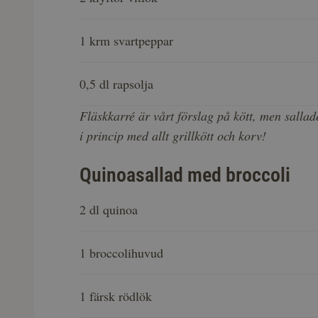
1 krm svartpeppar
0,5 dl rapsolja
Fläskkarré är vårt förslag på kött, men salla
i princip med allt grillkött och korv!
Quinoasallad med broccoli
2 dl quinoa
1 broccolihuvud
1 färsk rödlök