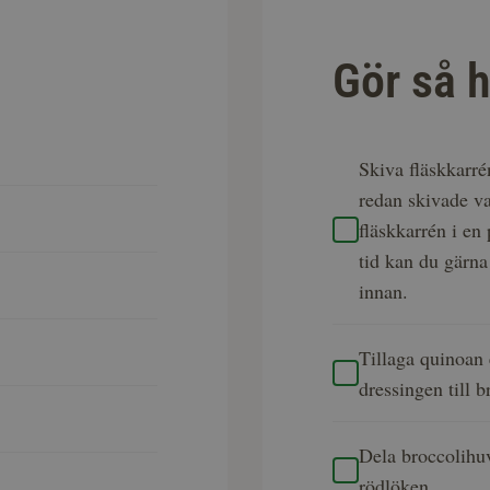
Gör så h
Skiva fläskkarré
redan skivade v
fläskkarrén i en
tid kan du gärna
innan.
Tillaga quinoan 
dressingen till 
Dela broccolihu
rödlöken.