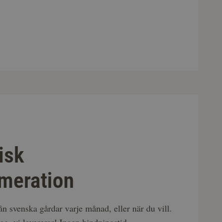
isk
meration
rån svenska gårdar varje månad, eller när du vill.
ag, vi levererar! Ingen bindningstid.