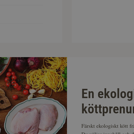
En ekolog
köttprenu
Färskt ekologiskt kött f
Du väljer innehåll och d