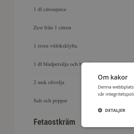
1 dl citronjuice
Zest från 1 citron
1 riven vitlöksklyfta
1 dl bladpersilja och basilika
Om kakor
2 msk olivolja
Denna webbplats a
vår integritetspol
Salt och peppar
DETALJER
Fetaostkräm