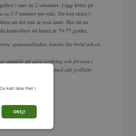
gallret i mer än 2 sekunder. Lägg köttet på
aga ca 3-5 minuter per sida. Du kan skära i
llera att det inte är rosa inuti. Har du en
u kontrollera att köttet är 70-75 grader.
röra, quinoasalladen, kanske lite bröd och en
ar utmärkt att göra iordning och förvara i
isning, och smakar gott med allt grillkött
orv!
Du kan läsa mer i
OKEJ!