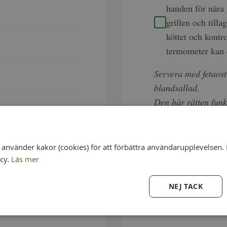
handen för nära 
grillen och till
köttet och kontro
termometer kan d
Servera med fetaost
blandsallad.
Den här rätten funk
kylen för snabb utsp
eller till och med k
nvänder kakor (cookies) för att förbättra användarupplevelsen. 
icy.
Läs mer
NEJ TACK