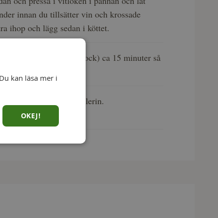
idan och pressa i vitlöken i pannan och låt
nder innan du tillsätter vin och krossade
ra ihop och lägg sedan i köttet.
a med såsen (gärna med lock) ca 15 minuter så
mstekt.
Du kan läsa mer i
ed tomatsåsen och rotsellerin.
OKEJ!