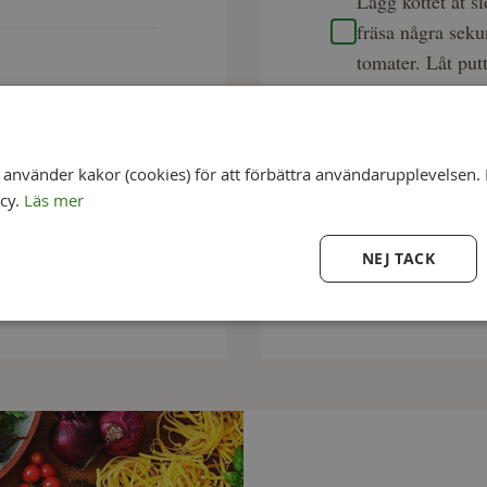
Lägg köttet åt s
fräsa några seku
tomater. Låt putt
Låt köttet puttr
köttet blir geno
nvänder kakor (cookies) för att förbättra användarupplevelsen. 
icy.
Läs mer
Servera köttet m
NEJ TACK