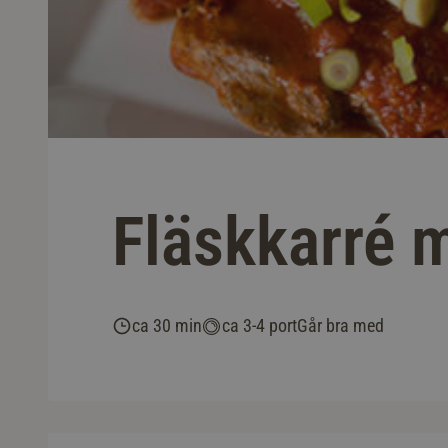
Fläskkarré m
ca 30 min
ca 3-4 port
Går bra med