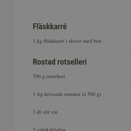
Fläskkarré
1 kg fläskkarré i skivor med ben
Rostad rotselleri
700 g rotselleri
1 frp krossade tomater (á 500 g)
3 dl vitt vin
3 vitlöksklyftor